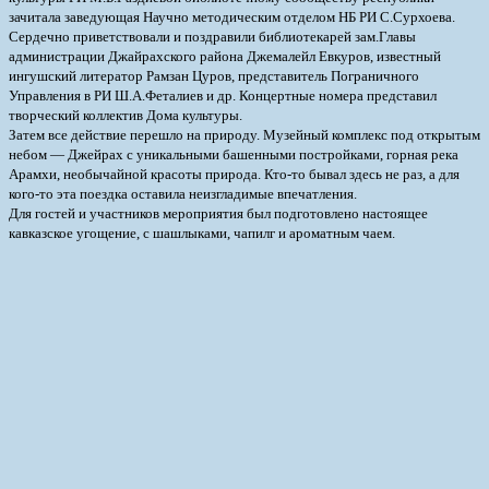
зачитала заведующая Научно методическим отделом НБ РИ С.Сурхоева.
Сердечно приветствовали и поздравили библиотекарей зам.Главы
администрации Джайрахского района Джемалейл Евкуров, известный
ингушский литератор Рамзан Цуров, представитель Пограничного
Управления в РИ Ш.А.Феталиев и др. Концертные номера представил
творческий коллектив Дома культуры.
Затем все действие перешло на природу. Музейный комплекс под открытым
небом — Джейрах с уникальными башенными постройками, горная река
Арамхи, необычайной красоты природа. Кто-то бывал здесь не раз, а для
кого-то эта поездка оставила неизгладимые впечатления.
Для гостей и участников мероприятия был подготовлено настоящее
кавказское угощение, с шашлыками, чапилг и ароматным чаем.