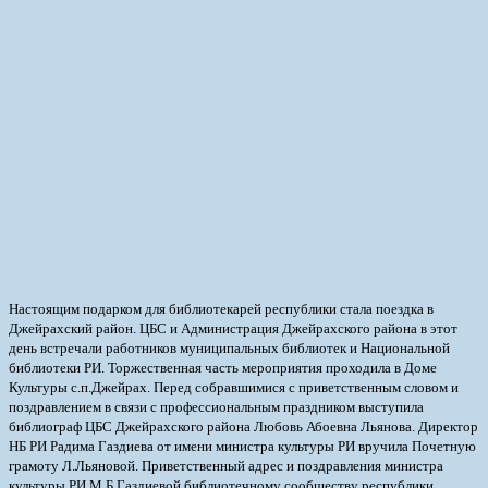
Настоящим подарком для библиотекарей республики стала поездка в
Джейрахский район. ЦБС и Администрация Джейрахского района в этот
день встречали работников муниципальных библиотек и Национальной
библиотеки РИ.
Торжественная часть мероприятия проходила в Доме
Культуры с.п.Джейрах. Перед собравшимися с приветственным словом и
поздравлением в связи с профессиональным праздником выступила
библиограф ЦБС Джейрахского района Любовь Абоевна Льянова. Директор
НБ РИ Радима Газдиева от имени министра культуры РИ вручила Почетную
грамоту Л.Льяновой. Приветственный адрес и поздравления министра
культуры РИ М.Б.Газдиевой библиотечному сообществу республики