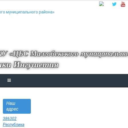
У «ЦБС Малгобекского муниципально
ики Ингушетия
Наш
адрес
386302
Республика