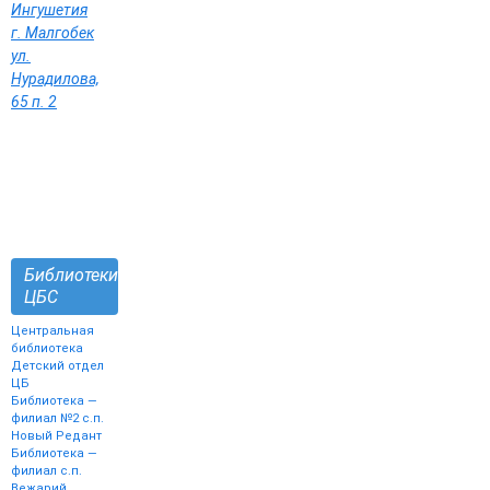
Ингушетия
г. Малгобек
ул.
Нурадилова,
65 п. 2
Библиотеки
ЦБС
Центральная
библиотека
Детский отдел
ЦБ
Библиотека —
филиал №2 с.п.
Новый Редант
Библиотека —
филиал с.п.
Вежарий