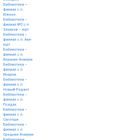
Библиотека —
филиал с.п.
Южное
Библиотека –
филиал №2 с.п.
Зязиков – юрт
Библиотека –
филиал с.п. Аки-
юрт
Библиотека –
филиал с.п.
Верхние Ачалуки
Библиотека –
филиал с.п.
Инарки
Библиотека –
филиал с.п.
Новый-Редант
Библиотека –
филиал с.п.
Пседах
Библиотека –
филиал с.п.
Сагопши
Библиотека –
филиал с.п.
Средние Ачалуки
Библиотека-