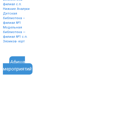
филиал с.п.
Нижние Ачалуки
Детская
библиотека –
филиал №1
Модельная
библиотека —
филиал №1 с.п.
Зязиков- юрт
Афиша
мероприятий