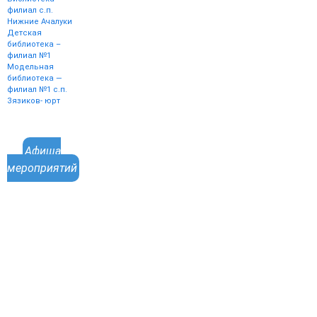
филиал с.п.
Нижние Ачалуки
Детская
библиотека –
филиал №1
Модельная
библиотека —
филиал №1 с.п.
Зязиков- юрт
Афиша
мероприятий