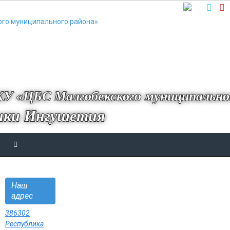
У «ЦБС Малгобекского муниципально
ики Ингушетия
Наш
адрес
386302
Республика