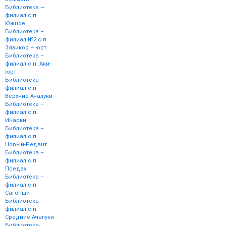
Библиотека —
филиал с.п.
Южное
Библиотека –
филиал №2 с.п.
Зязиков – юрт
Библиотека –
филиал с.п. Аки-
юрт
Библиотека –
филиал с.п.
Верхние Ачалуки
Библиотека –
филиал с.п.
Инарки
Библиотека –
филиал с.п.
Новый-Редант
Библиотека –
филиал с.п.
Пседах
Библиотека –
филиал с.п.
Сагопши
Библиотека –
филиал с.п.
Средние Ачалуки
Библиотека-