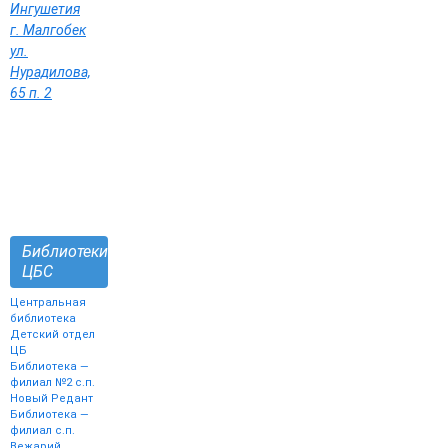
Ингушетия
г. Малгобек
ул.
Нурадилова,
65 п. 2
Библиотеки
ЦБС
Центральная
библиотека
Детский отдел
ЦБ
Библиотека —
филиал №2 с.п.
Новый Редант
Библиотека —
филиал с.п.
Вежарий