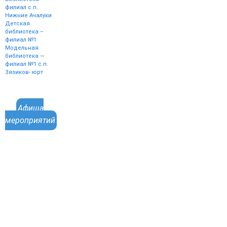
филиал с.п.
Нижние Ачалуки
Детская
библиотека –
филиал №1
Модельная
библиотека —
филиал №1 с.п.
Зязиков- юрт
Афиша
мероприятий