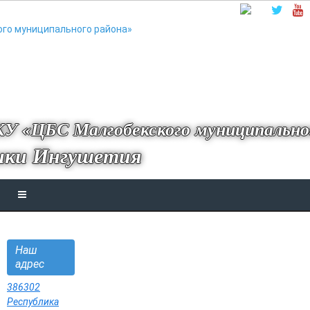
У «ЦБС Малгобекского муниципально
ики Ингушетия
Наш
адрес
386302
Республика