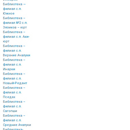
Библиотека —
филиал с.п.
Южное
Библиотека –
филиал №2 с.п.
Зязиков – юрт
Библиотека –
филиал с.п. Аки-
юрт
Библиотека –
филиал с.п.
Верхние Ачалуки
Библиотека –
филиал с.п.
Инарки
Библиотека –
филиал с.п.
Новый-Редант
Библиотека –
филиал с.п.
Пседах
Библиотека –
филиал с.п.
Сагопши
Библиотека –
филиал с.п.
Средние Ачалуки
Библиотека-