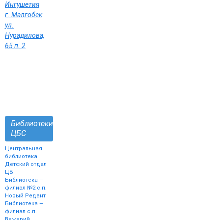
Ингушетия
г. Малгобек
ул.
Нурадилова,
65 п. 2
Библиотеки
ЦБС
Центральная
библиотека
Детский отдел
ЦБ
Библиотека —
филиал №2 с.п.
Новый Редант
Библиотека —
филиал с.п.
Вежарий