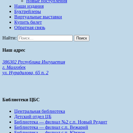
Новые поступления
Наши издания
Буктрейлеры
Виртуальные выставки
Купить билет
Обратная связь
Найти:
Наш адрес
386302 Республика Ингушетия
г. Малгобек
ул. Нурадилова, 65 п. 2
Библиотеки ЦБС
Центральная библиотека
Детский отдел ЦБ
Библиотека — филиал №2 с.п. Новый Редант
Библиотека — филиал с.п. Вежарий
Библиотека — филиал с.п. Южное