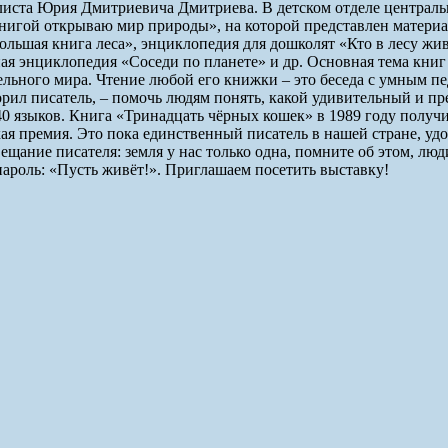
ралиста Юрия Дмитриевича Дмитриева. В детском отделе централ
нигой открываю мир природы», на которой представлен материа
льшая книга леса», энциклопедия для дошколят «Кто в лесу живёт
ная энциклопедия «Соседи по планете» и др. Основная тема кн
ельного мира. Чтение любой его книжки – это беседа с умным п
орил писатель, – помочь людям понять, какой удивительный и пр
40 языков. Книга «Тринадцать чёрных кошек» в 1989 году полу
я премия. Это пока единственный писатель в нашей стране, удо
ещание писателя: земля у нас только одна, помните об этом, лю
ароль: «Пусть живёт!». Приглашаем посетить выставку!