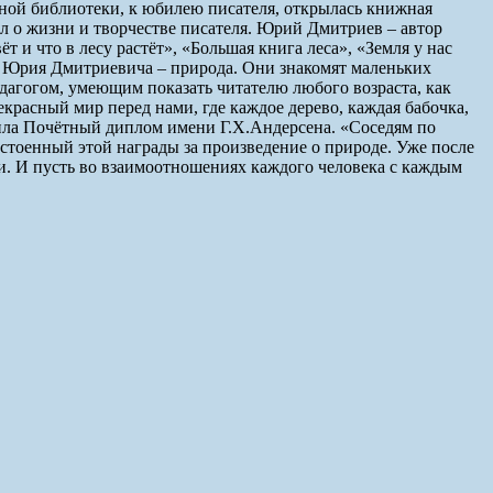
ьной библиотеки, к юбилею писателя, открылась книжная
л о жизни и творчестве писателя. Юрий Дмитриев – автор
 и что в лесу растёт», «Большая книга леса», «Земля у нас
иг Юрия Дмитриевича – природа. Они знакомят маленьких
едагогом, умеющим показать читателю любого возраста, как
екрасный мир перед нами, где каждое дерево, каждая бабочка,
чила Почётный диплом имени Г.Х.Андерсена. «Соседям по
стоенный этой награды за произведение о природе. Уже после
ди. И пусть во взаимоотношениях каждого человека с каждым