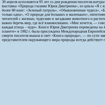
30 апреля исполняется 95 лет со дня рождения писателя-нату
выставка «Природа глазами Юрия Дмитриева», из цикла «Я с к
более 80 книг: «Зеленый патруль», «Обыкновенные чудеса», «Бо
только одна», «О природе для больших и маленьких», пятитом
читателей с жизнью, чудесами и загадками животного и растит
важно беречь мир, где всё взаимосвязано. «Мне хочется, — гов
каждая птица – чудо». Книги Юрия Дмитриева переведены на 
планете» в 1982 г. была присуждена Международная Европейска
смерти писателя вышла в свет «Книга природы», — по сути зав
представителем окружающего мира природы всегда действует п