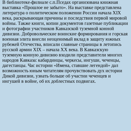
В библиотеке-филиале с.п.Пседах организована книжная
выставка «Прошлое не забыто». На выставке представлена
литература о политическом положении России начала XIX
века, раскрывающая причины и последствия первой мировой
войны. Также книги, копии документов газетные публикации
и фотографии участников Кавказской туземной конной
дивизии. Добровольческие воинские формирования и горская
военная элита внесли неоценимый вклад в защиту южных
рубежей Отечества, вписали славные страницы в летопись
русской армии XIX – начала XX века. В Кавказскую
туземную конную дивизию входили представители многих
народов Кавказа: кабардинцы, черкесы, ингуши, чеченцы,
дагестанцы. Час истории «Имена, ставшие легендой» дал
возможность юным читателям прочувствовать дух истории
Дикой дивизии, узнать больше об участии чеченцев и
ингушей в войне, об их доблестных подвигах.