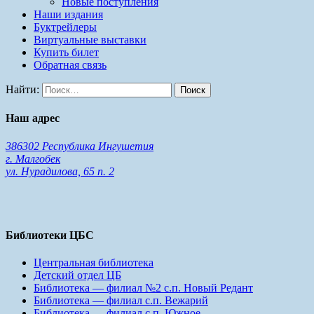
Новые поступления
Наши издания
Буктрейлеры
Виртуальные выставки
Купить билет
Обратная связь
Найти:
Наш адрес
386302 Республика Ингушетия
г. Малгобек
ул. Нурадилова, 65 п. 2
Библиотеки ЦБС
Центральная библиотека
Детский отдел ЦБ
Библиотека — филиал №2 с.п. Новый Редант
Библиотека — филиал с.п. Вежарий
Библиотека — филиал с.п. Южное