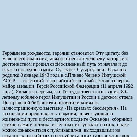
Героями не рождаются, героями становятся. Эту цитату, без
малейшего сомнения, можно отнести к человеку, который с
достоинством прошел свой жизненный путь от начала и до
самого последнего мига. Суламбек Сусаркулович Осканов
родился 8 января 1943 года в с.Плиево Чечено-Ингушской
АССР — советский и российский военный лётчик, генерал-
майор авиации, Герой Российской Федерации (11 апреля 1992
года). Является первым, кто был удостоен этого звания. 80-
летнему юбилею героя Ингушетии и России в детском отделе
Центральной библиотеки посвятили книжно-
иллюстрационную выставку «На крыльях бессмертия». На
экспозиции представлены издания, повествующие о
жизненном пути и бессмертном подвиге Осканова, сборники
стихов памяти летчика известных ингушских поэтов, также
можно ознакомиться с публикациями, выходившими на
страницах российских и республиканских газет и журналов.