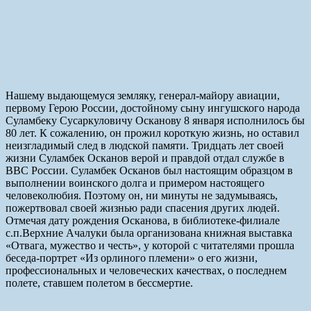
Нашему выдающемуся земляку, генерал-майору авиации,
первому Герою России, достойному сыну ингушского народа
Суламбеку Сусаркуловичу Осканову 8 января исполнилось бы
80 лет. К сожалению, он прожил короткую жизнь, но оставил
неизгладимый след в людской памяти. Тридцать лет своей
жизни Суламбек Осканов верой и правдой отдал службе в
ВВС России. Суламбек Осканов был настоящим образцом в
выполнении воинского долга и примером настоящего
человеколюбия. Поэтому он, ни минуты не задумываясь,
пожертвовал своей жизнью ради спасения других людей.
Отмечая дату рождения Осканова, в библиотеке-филиале
с.п.Верхние Ачалуки была организована книжная выставка
«Отвага, мужество и честь», у которой с читателями прошла
беседа-портрет «Из орлиного племени» о его жизни,
профессиональных и человеческих качествах, о последнем
полете, ставшем полетом в бессмертие.