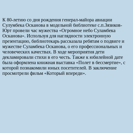
К 80-летию со дня рождения генерал-майора авиации
Сулумбека Осканова в модельной библиотеке с.п.Зязиков-
Юрт провели час мужества «Огромное небо Суламбека
Осканова». Используя для наглядности электронную
презентацию, библиотекарь рассказала ребятам о подвиге и
мужестве Суламбека Осканова, о его профессиональных и
человеческих качествах. В ходе мероприятия дети
декламировали стихи в его честь. Также к юбилейной дате
была оформлена книжная выставка «Полет в бессмертие», с
которой познакомили юных посетителей. В заключение
просмотрели фильм «Который впереди».