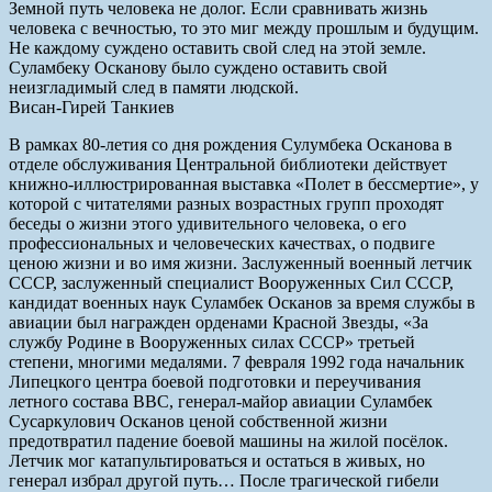
Земной путь человека не долог. Если сравнивать жизнь
человека с вечностью, то это миг между прошлым и будущим.
Не каждому суждено оставить свой след на этой земле.
Суламбеку Осканову было суждено оставить свой
неизгладимый след в памяти людской.
Висан-Гирей Танкиев
В рамках 80-летия со дня рождения Сулумбека Осканова в
отделе обслуживания Центральной библиотеки действует
книжно-иллюстрированная выставка «Полет в бессмертие», у
которой с читателями разных возрастных групп проходят
беседы о жизни этого удивительного человека, о его
профессиональных и человеческих качествах, о подвиге
ценою жизни и во имя жизни. Заслуженный военный летчик
СССР, заслуженный специалист Вооруженных Сил СССР,
кандидат военных наук Суламбек Осканов за время службы в
авиации был награжден орденами Красной Звезды, «За
службу Родине в Вооруженных силах СССР» третьей
степени, многими медалями. 7 февраля 1992 года начальник
Липецкого центра боевой подготовки и переучивания
летного состава ВВС, генерал-майор авиации Суламбек
Сусаркулович Осканов ценой собственной жизни
предотвратил падение боевой машины на жилой посёлок.
Летчик мог катапультироваться и остаться в живых, но
генерал избрал другой путь… После трагической гибели