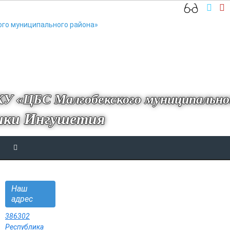
У «ЦБС Малгобекского муниципально
ики Ингушетия
Наш
адрес
386302
Республика