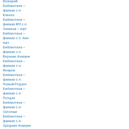
Вежарий
Библиотека —
филиал с.п.
Южное
Библиотека –
филиал №2 с.п.
Зязиков – юрт
Библиотека –
филиал с.п. Аки-
юрт
Библиотека –
филиал с.п.
Верхние Ачалуки
Библиотека –
филиал с.п.
Инарки
Библиотека –
филиал с.п.
Новый-Редант
Библиотека –
филиал с.п.
Пседах
Библиотека –
филиал с.п.
Сагопши
Библиотека –
филиал с.п.
Средние Ачалуки