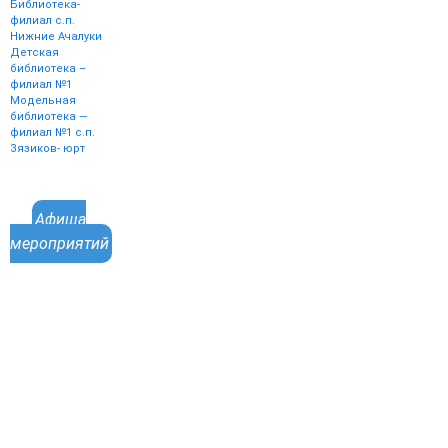
Библиотека-
филиал с.п.
Нижние Ачалуки
Детская
библиотека –
филиал №1
Модельная
библиотека —
филиал №1 с.п.
Зязиков- юрт
Афиша
мероприятий