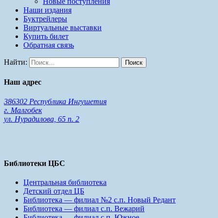
Новые поступления
Наши издания
Буктрейлеры
Виртуальные выставки
Купить билет
Обратная связь
Найти:
Наш адрес
386302 Республика Ингушетия
г. Малгобек
ул. Нурадилова, 65 п. 2
Библиотеки ЦБС
Центральная библиотека
Детский отдел ЦБ
Библиотека — филиал №2 с.п. Новый Редант
Библиотека — филиал с.п. Вежарий
Библиотека — филиал с.п. Южное