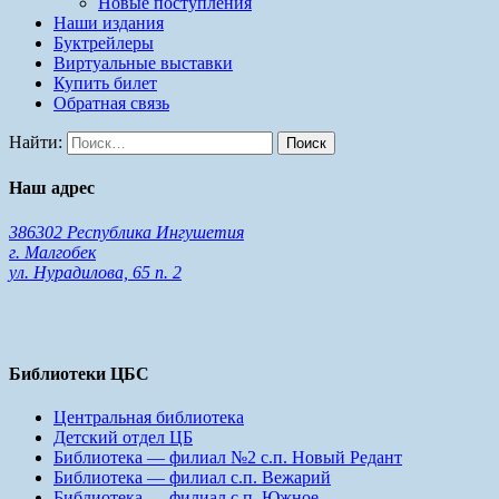
Новые поступления
Наши издания
Буктрейлеры
Виртуальные выставки
Купить билет
Обратная связь
Найти:
Наш адрес
386302 Республика Ингушетия
г. Малгобек
ул. Нурадилова, 65 п. 2
Библиотеки ЦБС
Центральная библиотека
Детский отдел ЦБ
Библиотека — филиал №2 с.п. Новый Редант
Библиотека — филиал с.п. Вежарий
Библиотека — филиал с.п. Южное