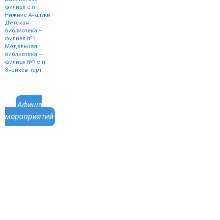
филиал с.п.
Нижние Ачалуки
Детская
библиотека –
филиал №1
Модельная
библиотека —
филиал №1 с.п.
Зязиков- юрт
Афиша
мероприятий