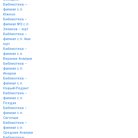
Библиотека —
филиал с.п.
Южное
Библиотека –
филиал №2 с.п.
Зязиков – юрт
Библиотека –
филиал с.п. Аки-
юрт
Библиотека –
филиал с.п.
Верхние Ачалуки
Библиотека –
филиал с.п.
Инарки
Библиотека –
филиал с.п.
Новый-Редант
Библиотека –
филиал с.п.
Пседах
Библиотека –
филиал с.п.
Сагопши
Библиотека –
филиал с.п.
Средние Ачалуки
Библиотека-