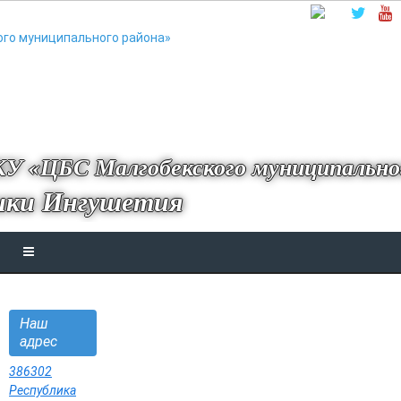
У «ЦБС Малгобекского муниципально
ики Ингушетия
Наш
адрес
386302
Республика