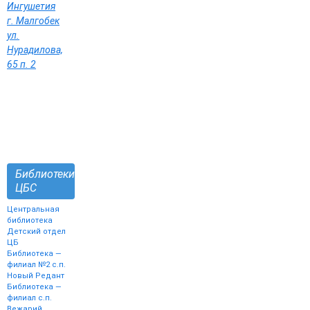
Ингушетия
г. Малгобек
ул.
Нурадилова,
65 п. 2
Библиотеки
ЦБС
Центральная
библиотека
Детский отдел
ЦБ
Библиотека —
филиал №2 с.п.
Новый Редант
Библиотека —
филиал с.п.
Вежарий