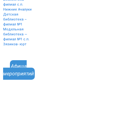
филиал с.п.
Нижние Ачалуки
Детская
библиотека –
филиал №1
Модельная
библиотека —
филиал №1 с.п.
Зязиков- юрт
Афиша
мероприятий