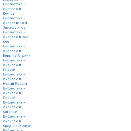
Библиотека —
филиал с.п.
Южное
Библиотека –
филиал №2 с.п.
Зязиков – юрт
Библиотека –
филиал с.п. Аки-
юрт
Библиотека –
филиал с.п.
Верхние Ачалуки
Библиотека –
филиал с.п.
Инарки
Библиотека –
филиал с.п.
Новый-Редант
Библиотека –
филиал с.п.
Пседах
Библиотека –
филиал с.п.
Сагопши
Библиотека –
филиал с.п.
Средние Ачалуки
Библиотека-