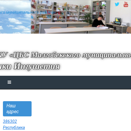
У «ЦБС Малгобекского муниципально
ики Ингушетия
Наш
адрес
386302
Республика