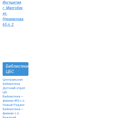
Ингушетия
г. Малгобек
ул.
Нурадилова,
65 п. 2
Библиотеки
ЦБС
Центральная
библиотека
Детский отдел
ЦБ
Библиотека —
филиал №2 с.п.
Новый Редант
Библиотека —
филиал с.п.
Вежарий