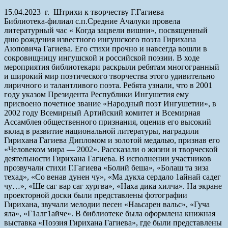
15.04.2023 г. Штрихи к творчеству Г.Гагиева
Библиотека-филиал с.п.Средние Ачалуки провела
литературный час « Когда зацвели вишни», посвященный
дню рождения известного ингушского поэта Гирихана
Аюповича Гагиева. Его стихи прочно и навсегда вошли в
сокровищницу ингушской и российской поэзии. В ходе
мероприятия библиотекари раскрыли ребятам многогранный
и широкий мир поэтического творчества этого удивительно
лиричного и талантливого поэта. Ребята узнали, что в 2001
году указом Президента Республики Ингушетия ему
присвоено почетное звание «Народный поэт Ингушетии», в
2002 году Всемирный Артийский комитет и Всемирная
Ассамблея общественного признания, оценив его высокий
вклад в развитие национальной литературы, наградили
Гирихана Гагиева Дипломом и золотой медалью, признав его
«Человеком мира — 2002». Рассказали о жизни и творческой
деятельности Гирихана Гагиева. В исполнении участников
прозвучали стихи Г.Гагиева «Болий беша», «Болаш та зиза
техад», «Со венав дунен чу», «Ма дукха сердало 1айнай садег
чу…», «Ше саг вар саг хургва», «Наха дика хилча». На экране
проекторной доски были представлены фотографии
Гирихана, звучали мелодии песен «Наьсарен вальс», «Гуча
яла», «Г1алг1айче». В библиотеке была оформлена книжная
выставка «Поэзия Гирихана Гагиева», где были представлены