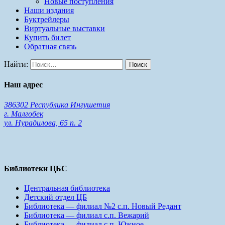
Новые поступления
Наши издания
Буктрейлеры
Виртуальные выставки
Купить билет
Обратная связь
Найти:
Наш адрес
386302 Республика Ингушетия
г. Малгобек
ул. Нурадилова, 65 п. 2
Библиотеки ЦБС
Центральная библиотека
Детский отдел ЦБ
Библиотека — филиал №2 с.п. Новый Редант
Библиотека — филиал с.п. Вежарий
Библиотека — филиал с.п. Южное