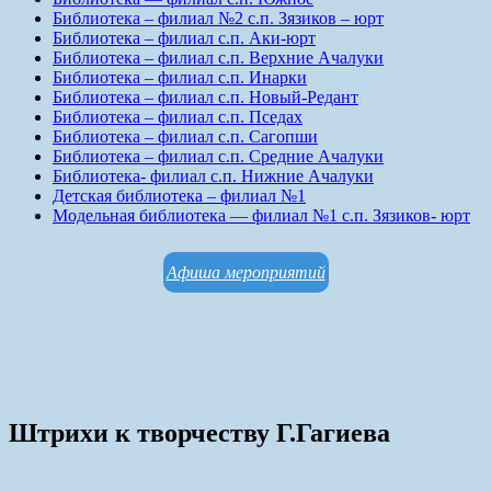
Библиотека – филиал №2 с.п. Зязиков – юрт
Библиотека – филиал с.п. Аки-юрт
Библиотека – филиал с.п. Верхние Ачалуки
Библиотека – филиал с.п. Инарки
Библиотека – филиал с.п. Новый-Редант
Библиотека – филиал с.п. Пседах
Библиотека – филиал с.п. Сагопши
Библиотека – филиал с.п. Средние Ачалуки
Библиотека- филиал с.п. Нижние Ачалуки
Детская библиотека – филиал №1
Модельная библиотека — филиал №1 с.п. Зязиков- юрт
Афиша мероприятий
Штрихи к творчеству Г.Гагиева