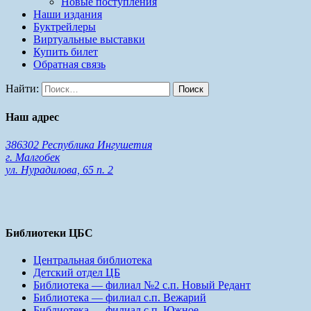
Новые поступления
Наши издания
Буктрейлеры
Виртуальные выставки
Купить билет
Обратная связь
Найти:
Наш адрес
386302 Республика Ингушетия
г. Малгобек
ул. Нурадилова, 65 п. 2
Библиотеки ЦБС
Центральная библиотека
Детский отдел ЦБ
Библиотека — филиал №2 с.п. Новый Редант
Библиотека — филиал с.п. Вежарий
Библиотека — филиал с.п. Южное