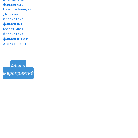
филиал с.п.
Нижние Ачалуки
Детская
библиотека –
филиал №1
Модельная
библиотека —
филиал №1 с.п.
Зязиков- юрт
Афиша
мероприятий