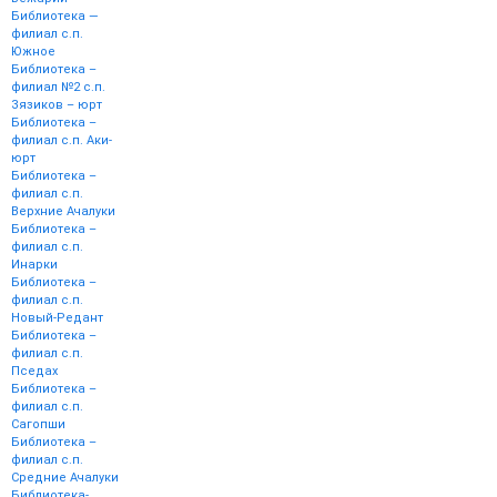
Библиотека —
филиал с.п.
Южное
Библиотека –
филиал №2 с.п.
Зязиков – юрт
Библиотека –
филиал с.п. Аки-
юрт
Библиотека –
филиал с.п.
Верхние Ачалуки
Библиотека –
филиал с.п.
Инарки
Библиотека –
филиал с.п.
Новый-Редант
Библиотека –
филиал с.п.
Пседах
Библиотека –
филиал с.п.
Сагопши
Библиотека –
филиал с.п.
Средние Ачалуки
Библиотека-