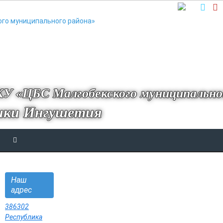
У «ЦБС Малгобекского муниципально
ики Ингушетия
Наш
адрес
386302
Республика