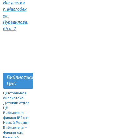
Ингушетия
г. Малгобек
ул.
Нурадилова,
65 п. 2
Библиотеки
ЦБС
Центральная
библиотека
Детский отдел
ЦБ
Библиотека —
филиал №2 с.п.
Новый Редант
Библиотека —
филиал с.п.
Вежарий