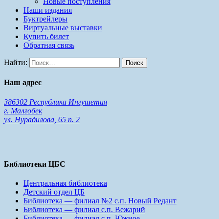
Новые поступления
Наши издания
Буктрейлеры
Виртуальные выставки
Купить билет
Обратная связь
Найти:
Наш адрес
386302 Республика Ингушетия
г. Малгобек
ул. Нурадилова, 65 п. 2
Библиотеки ЦБС
Центральная библиотека
Детский отдел ЦБ
Библиотека — филиал №2 с.п. Новый Редант
Библиотека — филиал с.п. Вежарий
Библиотека — филиал с.п. Южное