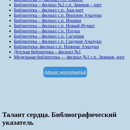
Библиотека – филиал №2 с.п. Зязиков – юрт
Библиотека – филиал с.п. Аки-юрт
Библиотека – филиал с.п. Верхние Ачалуки
Библиотека – филиал с.п. Инарки
Библиотека – филиал с.п. Новый-Редант
Библиотека – филиал с.п. Пседах
Библиотека – филиал с.п. Сагопши
Библиотека – филиал с.п. Средние Ачалуки
Библиотека- филиал с.п. Нижние Ачалуки
Детская библиотека – филиал №1
Модельная библиотека — филиал №1 с.п. Зязиков- юрт
Афиша мероприятий
Талант сердца. Библиографический
указатель