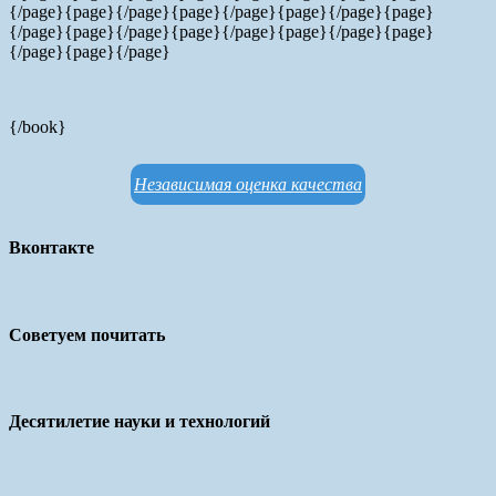
{/page}{page}
{/page}{page}
{/page}{page}
{/page}{page}
{/page}{page}
{/page}{page}
{/page}{page}
{/page}{page}
{/page}{page}{/page}
{/book}
Независимая оценка качества
Вконтакте
Советуем почитать
Десятилетие науки и технологий