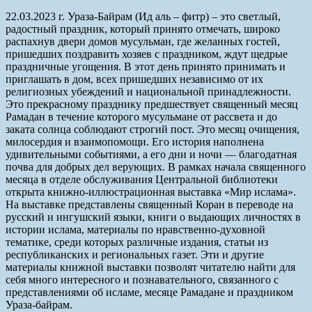
22.03.2023 г. Ураза-Байрам (Ид аль – фитр) – это светлый,
радостный праздник, который принято отмечать, широко
распахнув двери домов мусульман, где желанных гостей,
пришедших поздравить хозяев с праздником, ждут щедрые
праздничные угощения. В этот день принято принимать и
приглашать в дом, всех пришедших независимо от их
религиозных убеждений и национальной принадлежности.
Это прекрасному празднику предшествует священный месяц
Рамадан в течение которого мусульмане от рассвета и до
заката солнца соблюдают строгий пост. Это месяц очищения,
милосердия и взаимопомощи. Его история наполнена
удивительными событиями, а его дни и ночи — благодатная
почва для добрых дел верующих. В рамках начала священного
месяца в отделе обслуживания Центральной библиотеки
открыта книжно-иллюстрационная выставка «Мир ислама».
На выставке представлены священный Коран в переводе на
русский и ингушский языки, книги о выдающих личностях в
истории ислама, материалы по нравственно-духовной
тематике, среди которых различные издания, статьи из
республиканских и региональных газет. Эти и другие
материалы книжной выставки позволят читателю найти для
себя много интересного и познавательного, связанного с
представлениями об исламе, месяце Рамадане и праздником
Ураза-байрам.