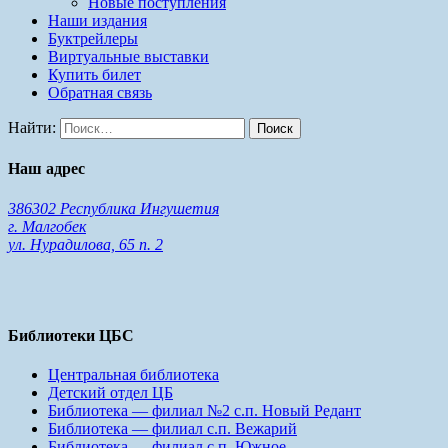
Новые поступления
Наши издания
Буктрейлеры
Виртуальные выставки
Купить билет
Обратная связь
Найти:
Наш адрес
386302 Республика Ингушетия
г. Малгобек
ул. Нурадилова, 65 п. 2
Библиотеки ЦБС
Центральная библиотека
Детский отдел ЦБ
Библиотека — филиал №2 с.п. Новый Редант
Библиотека — филиал с.п. Вежарий
Библиотека — филиал с.п. Южное