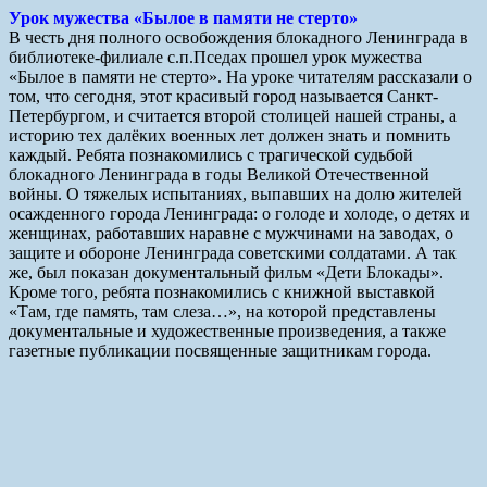
Урок мужества «Былое в памяти не стерто»
В честь дня полного освобождения блокадного Ленинграда в
библиотеке-филиале с.п.Пседах прошел урок мужества
«Былое в памяти не стерто». На уроке читателям рассказали о
том, что сегодня, этот красивый город называется Санкт-
Петербургом, и считается второй столицей нашей страны, а
историю тех далёких военных лет должен знать и помнить
каждый. Ребята познакомились с трагической судьбой
блокадного Ленинграда в годы Великой Отечественной
войны. О тяжелых испытаниях, выпавших на долю жителей
осажденного города Ленинграда: о голоде и холоде, о детях и
женщинах, работавших наравне с мужчинами на заводах, о
защите и обороне Ленинграда советскими солдатами. А так
же, был показан документальный фильм «Дети Блокады».
Кроме того, ребята познакомились с книжной выставкой
«Там, где память, там слеза…», на которой представлены
документальные и художественные произведения, а также
газетные публикации посвященные защитникам города.