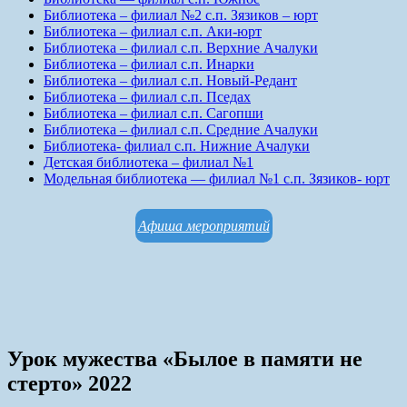
Библиотека – филиал №2 с.п. Зязиков – юрт
Библиотека – филиал с.п. Аки-юрт
Библиотека – филиал с.п. Верхние Ачалуки
Библиотека – филиал с.п. Инарки
Библиотека – филиал с.п. Новый-Редант
Библиотека – филиал с.п. Пседах
Библиотека – филиал с.п. Сагопши
Библиотека – филиал с.п. Средние Ачалуки
Библиотека- филиал с.п. Нижние Ачалуки
Детская библиотека – филиал №1
Модельная библиотека — филиал №1 с.п. Зязиков- юрт
Афиша мероприятий
Урок мужества «Былое в памяти не
стерто» 2022