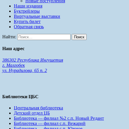
Новые поступления
Наши издания
Буктрейлеры
Виртуальные выставки
Купить билет
Обратная связь
Найти:
Наш адрес
386302 Республика Ингушетия
г. Малгобек
ул. Нурадилова, 65 п. 2
Библиотеки ЦБС
Центральная библиотека
Детский отдел ЦБ
Библиотека — филиал №2 с.п. Новый Редант
Библиотека — филиал с.п. Вежарий
Библиотека — филиал с.п. Южное