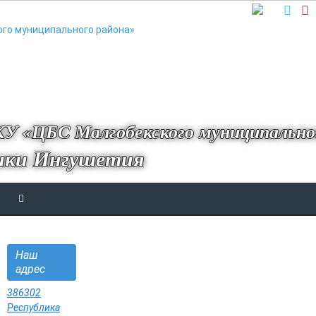
У «ЦБС Малгобекского муниципально
ики Ингушетия
Наш
адрес
386302
Республика