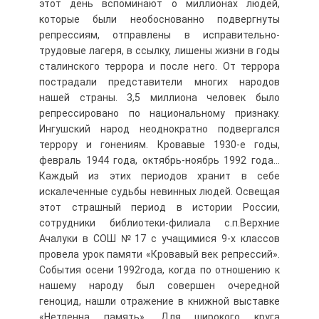
этот день вспоминают о миллионах людей,
которые были необоснованно подвергнуты
репрессиям, отправлены в исправительно-
трудовые лагеря, в ссылку, лишены жизни в годы
сталинского террора и после него. От террора
пострадали представители многих народов
нашей страны. 3,5 миллиона человек было
репрессировано по национальному признаку.
Ингушский народ неоднократно подвергался
террору и гонениям. Кровавые 1930-е годы,
февраль 1944 года, октябрь-ноябрь 1992 года…
Каждый из этих периодов хранит в себе
искалеченные судьбы невинных людей. Освещая
этот страшный период в истории России,
сотрудники библиотеки-филиала с.п.Верхние
Ачалуки в СОШ №17 с учащимися 9-х классов
провела урок памяти «Кровавый век репрессий».
События осени 1992года, когда по отношению к
нашему народу был совершен очередной
геноцид, нашли отражение в книжной выставке
«Нетленна память». Для широкого круга