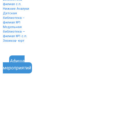
филиал с.п.
Нижние Ачалуки
Детская
библиотека –
филиал №1
Модельная
библиотека —
филиал №1 с.п.
Зязиков- юрт
Афиша
мероприятий