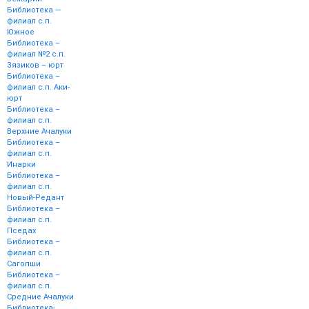
Библиотека —
филиал с.п.
Южное
Библиотека –
филиал №2 с.п.
Зязиков – юрт
Библиотека –
филиал с.п. Аки-
юрт
Библиотека –
филиал с.п.
Верхние Ачалуки
Библиотека –
филиал с.п.
Инарки
Библиотека –
филиал с.п.
Новый-Редант
Библиотека –
филиал с.п.
Пседах
Библиотека –
филиал с.п.
Сагопши
Библиотека –
филиал с.п.
Средние Ачалуки
Библиотека-