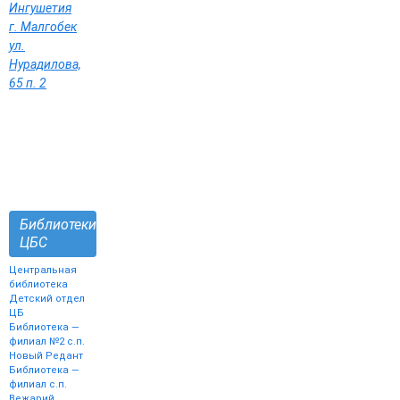
Ингушетия
г. Малгобек
ул.
Нурадилова,
65 п. 2
Библиотеки
ЦБС
Центральная
библиотека
Детский отдел
ЦБ
Библиотека —
филиал №2 с.п.
Новый Редант
Библиотека —
филиал с.п.
Вежарий