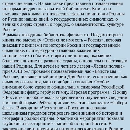
страны не знаю». На выставке представлена познавательная
информация для пользователей библиотеки. Книги на
выставке раскрывают интересные факты по истории Родины
от Руси до наших дней, о государственных символиках, о
великих людях страны, о городах, о знаменитостях, культуре
России.
В рамках праздника библиотека-филиал с.п.Пседах открыла
книжную выставку «Этой силе имя есть – Россия», которая
знакомит с книгами по истории России и государственной
символике, с литературой о главных важнейших
исторических событиях и ярких личностях, оказавших
большое влияние на развитие страны, о прошлом и настоящем
нашей Родины. Для детей из летнего лагеря «Лесная поляна»
при СОШ №7 проведен познавательный час «Вместе мы —
Россия», посвященный истории Дня России, его значению как
символу созидания, мира и доброго согласия. Особое
внимание было уделено официальным символам Российской
Федерации: флагу, гербу и гимну. Игровая программа «Я живу
в России» способствовала закреплению полученных сведений
в игровой форме. Ребята приняли участие в конкурсе «Собери
флаг». Викторина «Что я знаю о России» позволила
школьникам продемонстрировать свои знания об истории и
географии родной страны. Участники мероприятия показали
глубокие и всесторонние знания об истории России. В
заключение дети прочитали патриотические стихи о Родине.