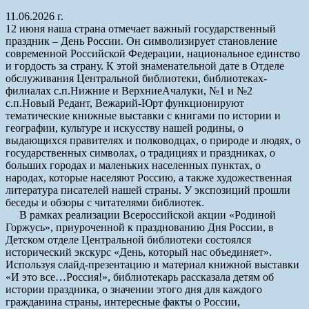
11.06.2026 г.
12 июня наша страна отмечает важный государственный
праздник – День России. Он символизирует становление
современной Российской Федерации, национальное единство
и гордость за страну. К этой знаменательной дате в Отделе
обслуживания Центральной библиотеки, библиотеках-
филиалах с.п.Нижние и ВерхниеАчалуки, №1 и №2
с.п.Новый Редант, Вежарий-Юрт функционируют
тематические книжные выставки с книгами по истории и
географии, культуре и искусству нашей родины, о
выдающихся правителях и полководцах, о природе и людях, о
государственных символах, о традициях и праздниках, о
больших городах и маленьких населенных пунктах, о
народах, которые населяют Россию, а также художественная
литература писателей нашей страны. У экспозиций прошли
беседы и обзоры с читателями библиотек.
В рамках реализации Всероссийской акции «Родиной
Горжусь», приуроченной к празднованию Дня России, в
Детском отделе Центральной библиотеки состоялся
исторический экскурс «День, который нас объединяет».
Используя слайд-презентацию и материал книжной выставки
«И это все…Россия!», библиотекарь рассказала детям об
истории праздника, о значении этого дня для каждого
гражданина страны, интересные факты о России,