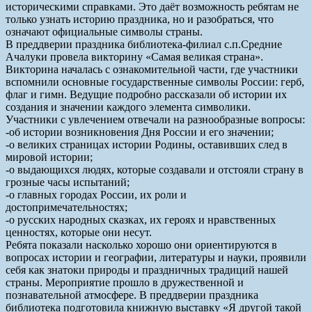
историческими справками. Это даёт возможность ребятам не
только узнать историю праздника, но и разобраться, что
означают официальные символы страны.
В преддверии праздника библиотека-филиал с.п.Средние
Ачалуки провела викторину «Самая великая страна».
Викторина началась с ознакомительной части, где участники
вспомнили основные государственные символы России: герб,
флаг и гимн. Ведущие подробно рассказали об истории их
создания и значении каждого элемента символики.
Участники с увлечением отвечали на разнообразные вопросы:
-об истории возникновения Дня России и его значении;
-о великих страницах истории Родины, оставивших след в
мировой истории;
-о выдающихся людях, которые создавали и отстояли страну в
грозные часы испытаний;
-о главных городах России, их роли и
достопримечательностях;
-о русских народных сказках, их героях и нравственных
ценностях, которые они несут.
Ребята показали насколько хорошо они ориентируются в
вопросах истории и географии, литературы и науки, проявили
себя как знатоки природы и праздничных традиций нашей
страны. Мероприятие прошло в дружественной и
познавательной атмосфере. В преддверии праздника
библиотека подготовила книжную выставку «Я другой такой