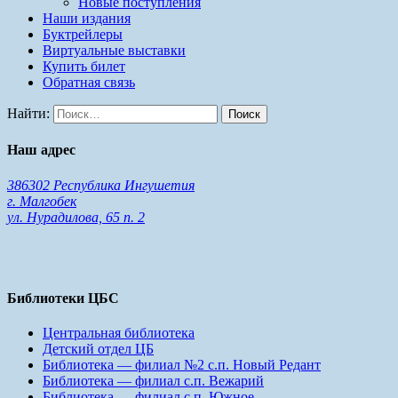
Новые поступления
Наши издания
Буктрейлеры
Виртуальные выставки
Купить билет
Обратная связь
Найти:
Наш адрес
386302 Республика Ингушетия
г. Малгобек
ул. Нурадилова, 65 п. 2
Библиотеки ЦБС
Центральная библиотека
Детский отдел ЦБ
Библиотека — филиал №2 с.п. Новый Редант
Библиотека — филиал с.п. Вежарий
Библиотека — филиал с.п. Южное