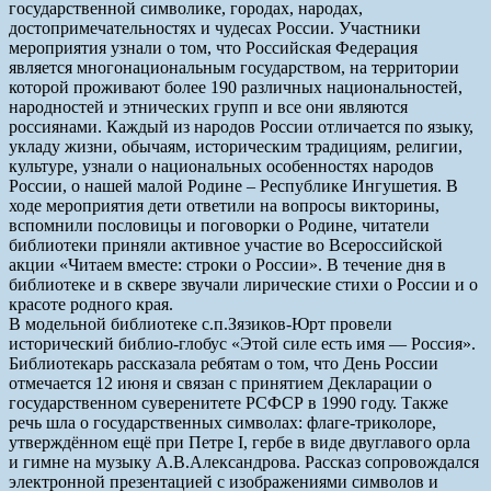
государственной символике, городах, народах,
достопримечательностях и чудесах России. Участники
мероприятия узнали о том, что Российская Федерация
является многонациональным государством, на территории
которой проживают более 190 различных национальностей,
народностей и этнических групп и все они являются
россиянами. Каждый из народов России отличается по языку,
укладу жизни, обычаям, историческим традициям, религии,
культуре, узнали о национальных особенностях народов
России, о нашей малой Родине – Республике Ингушетия. В
ходе мероприятия дети ответили на вопросы викторины,
вспомнили пословицы и поговорки о Родине, читатели
библиотеки приняли активное участие во Всероссийской
акции «Читаем вместе: строки о России». В течение дня в
библиотеке и в сквере звучали лирические стихи о России и о
красоте родного края.
В модельной библиотеке с.п.Зязиков-Юрт провели
исторический библио-глобус «Этой силе есть имя — Россия».
Библиотекарь рассказала ребятам о том, что День России
отмечается 12 июня и связан с принятием Декларации о
государственном суверенитете РСФСР в 1990 году. Также
речь шла о государственных символах: флаге-триколоре,
утверждённом ещё при Петре I, гербе в виде двуглавого орла
и гимне на музыку А.В.Александрова. Рассказ сопровождался
электронной презентацией с изображениями символов и