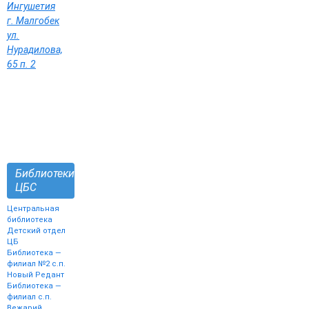
Ингушетия
г. Малгобек
ул.
Нурадилова,
65 п. 2
Библиотеки
ЦБС
Центральная
библиотека
Детский отдел
ЦБ
Библиотека —
филиал №2 с.п.
Новый Редант
Библиотека —
филиал с.п.
Вежарий