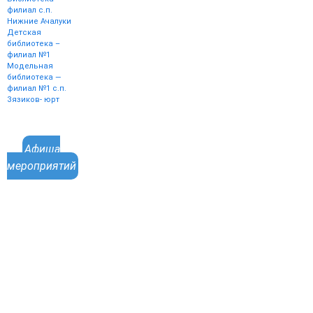
филиал с.п.
Нижние Ачалуки
Детская
библиотека –
филиал №1
Модельная
библиотека —
филиал №1 с.п.
Зязиков- юрт
Афиша
мероприятий