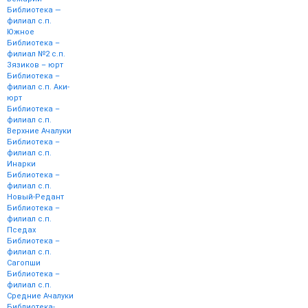
Библиотека —
филиал с.п.
Южное
Библиотека –
филиал №2 с.п.
Зязиков – юрт
Библиотека –
филиал с.п. Аки-
юрт
Библиотека –
филиал с.п.
Верхние Ачалуки
Библиотека –
филиал с.п.
Инарки
Библиотека –
филиал с.п.
Новый-Редант
Библиотека –
филиал с.п.
Пседах
Библиотека –
филиал с.п.
Сагопши
Библиотека –
филиал с.п.
Средние Ачалуки
Библиотека-