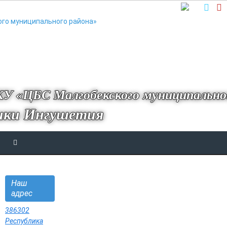
У «ЦБС Малгобекского муниципально
ики Ингушетия
Наш
адрес
386302
Республика