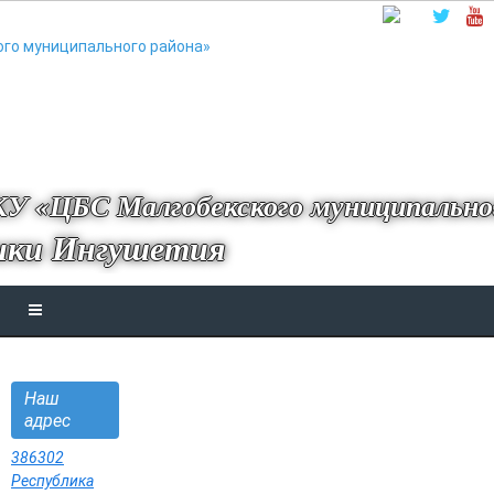
У «ЦБС Малгобекского муниципально
ики Ингушетия
Наш
адрес
386302
Республика