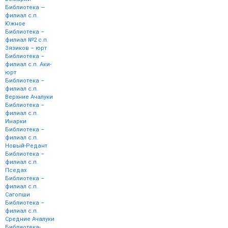
Библиотека —
филиал с.п.
Южное
Библиотека –
филиал №2 с.п.
Зязиков – юрт
Библиотека –
филиал с.п. Аки-
юрт
Библиотека –
филиал с.п.
Верхние Ачалуки
Библиотека –
филиал с.п.
Инарки
Библиотека –
филиал с.п.
Новый-Редант
Библиотека –
филиал с.п.
Пседах
Библиотека –
филиал с.п.
Сагопши
Библиотека –
филиал с.п.
Средние Ачалуки
Библиотека-