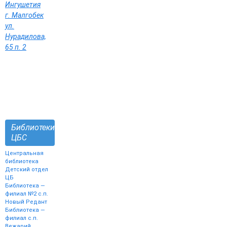
Ингушетия
г. Малгобек
ул.
Нурадилова,
65 п. 2
Библиотеки
ЦБС
Центральная
библиотека
Детский отдел
ЦБ
Библиотека —
филиал №2 с.п.
Новый Редант
Библиотека —
филиал с.п.
Вежарий