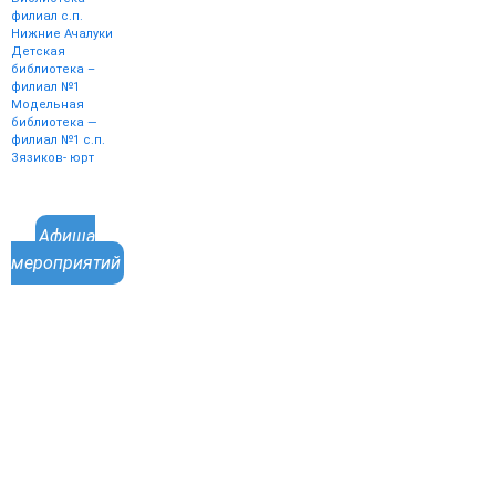
филиал с.п.
Нижние Ачалуки
Детская
библиотека –
филиал №1
Модельная
библиотека —
филиал №1 с.п.
Зязиков- юрт
Афиша
мероприятий