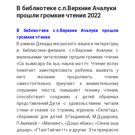
В библиотеке с.п.Верхние Ачалуки
прошли громкие чтения 2022
В библиотеке с.п.Верхние Ачалуки прошли
громкие чтения
В рамках Декады ингушского языка и литературы
в библиотеке-филиале с.п.Верхние Ачалуки с
маленькими читателями прошли громкие чтения
«Са хьамсара ба хьо, наьна мотт!». Чтение вслух
помогает заинтересовать ребенка, вызвать у
него желание продолжить чтение
самостоятельно, приучает к внимательному
слушанию текста, повышает технику чтения,
способствует созданию у детей образных
представлений.Дети с удовольствием читали
стихи и сказки со страниц журнала «Села1ад»,
сборников для детей Э.Газдиевой, М.Дударова,
П.Акиевой – «Малхинг», «Дошо ябакх», «Сенна эша
дешар», «Г1алг1ай мотт» и другие. Эти прекрасно