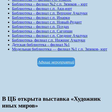
Библиотека – филиал №2 с.п. Зязиков – юрт
Библиотека – филиал с.п. Аки-юрт
Библиотека – филиал с.п. Верхние Ачалуки
Библиотека – филиал с.п. Инарки
Библиотека – филиал с.п. Новый-Редант
Библиотека – филиал с.п. Пседах
Библиотека – филиал с.п. Сагопши
Библиотека – филиал с.п. Средние Ачалуки
Библиотека- филиал с.п. Нижние Ачалуки
Детская библиотека – филиал №1
Модельная библиотека — филиал №1 с.п. Зязиков- юрт
Афиша мероприятий
В ЦБ открыта выставка «Художник
иных миров»