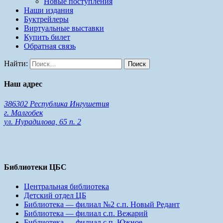
Новые поступления
Наши издания
Буктрейлеры
Виртуальные выставки
Купить билет
Обратная связь
Найти:
Наш адрес
386302 Республика Ингушетия
г. Малгобек
ул. Нурадилова, 65 п. 2
Библиотеки ЦБС
Центральная библиотека
Детский отдел ЦБ
Библиотека — филиал №2 с.п. Новый Редант
Библиотека — филиал с.п. Вежарий
Библиотека — филиал с.п. Южное