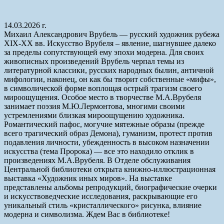
14.03.2026 г.
Михаил Александрович Врубель — русский художник рубежа
XIX-XX вв. Искусство Врубеля – явление, шагнувшее далеко
за пределы сопутствующей ему эпохи модерна. Для своих
живописных произведений Врубель черпал темы из
литературной классики, русских народных былин, античной
мифологии, наконец, он как бы творит собственные «мифы»,
в символической форме воплощая острый трагизм своего
мироощущения. Особое место в творчестве М.А.Врубеля
занимает поэзия М.Ю.Лермонтова, многими своими
устремлениями близкая мироощущению художника.
Романтический пафос, могучие мятежные образы (прежде
всего трагический образ Демона), гуманизм, протест против
подавления личности, убежденность в высоком назначении
искусства (тема Пророка) — все это находило отклик в
произведениях М.А.Врубеля. В Отделе обслуживания
Центральной библиотеки открыта книжно-иллюстрационная
выставка «Художник иных миров». На выставке
представлены альбомы репродукций, биографические очерки
и искусствоведческие исследования, раскрывающие его
уникальный стиль «кристаллического» рисунка, влияние
модерна и символизма. Ждем Вас в библиотеке!