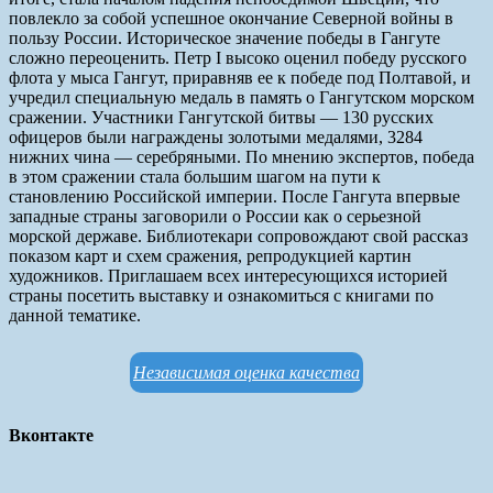
повлекло за собой успешное окончание Северной войны в
пользу России. Историческое значение победы в Гангуте
сложно переоценить. Петр I высоко оценил победу русского
флота у мыса Гангут, приравняв ее к победе под Полтавой, и
учредил специальную медаль в память о Гангутском морском
сражении. Участники Гангутской битвы — 130 русских
офицеров были награждены золотыми медалями, 3284
нижних чина — серебряными. По мнению экспертов, победа
в этом сражении стала большим шагом на пути к
становлению Российской империи. После Гангута впервые
западные страны заговорили о России как о серьезной
морской державе. Библиотекари сопровождают свой рассказ
показом карт и схем сражения, репродукцией картин
художников. Приглашаем всех интересующихся историей
страны посетить выставку и ознакомиться с книгами по
данной тематике.
Независимая оценка качества
Вконтакте