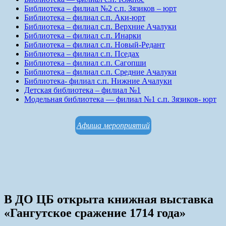
Библиотека – филиал №2 с.п. Зязиков – юрт
Библиотека – филиал с.п. Аки-юрт
Библиотека – филиал с.п. Верхние Ачалуки
Библиотека – филиал с.п. Инарки
Библиотека – филиал с.п. Новый-Редант
Библиотека – филиал с.п. Пседах
Библиотека – филиал с.п. Сагопши
Библиотека – филиал с.п. Средние Ачалуки
Библиотека- филиал с.п. Нижние Ачалуки
Детская библиотека – филиал №1
Модельная библиотека — филиал №1 с.п. Зязиков- юрт
Афиша мероприятий
В ДО ЦБ открыта книжная выставка
«Гангутское сражение 1714 года»