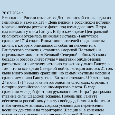
26.07.2024 г.
Ежегодно в России отмечается День воинской славы, одна из
значимых и важных дат – День первой в российской истории
морской победы русского флота под командованием Петра 1
над шведами у мыса Гангут. В Детском отделе Центральной
библиотеки открылась книжная выставка «Гангутское
сражение 1714 года». Вниманию читателей представлены
книги, в которых описываются события знаменитого
Гангутского сражения, ставшего «морской Полтавой» и
переломным моментом Великой Северной войны. В своих
беседах и обзорах литературы у выставки библиотекари
рассказывают читателям историю сражения у мыса Гангут, о
том, что за все время Северной войны, которая длилась 21 год,
было много больших сражений, но самым крупным морским
сражением стало Гангутское. Битва состоялась 310 лет назад,
27 июля 1714 года и является одной из блестящих страниц в
истории российского военно-морского флота. В ходе
сражения молодой флот под руководством Петра 1 разгромил
главные силы шведской эскадры. Победа при Гангуте
обеспечила российскому флоту свободу действий в Финском
и Ботническом заливах, создала условия для перенесения
военных действий на территорию Швеции и, в конечном
итоге, стала началом падения непобедимой Швеции, что