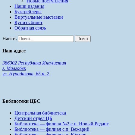
Новые поступления
Наши издания
Буктрейлеры
Виртуальные выставки
Купить билет
Обратная связь
Найти:
Наш адрес
386302 Республика Ингушетия
г. Малгобек
ул. Нурадилова, 65 п. 2
Библиотеки ЦБС
Центральная библиотека
Детский отдел ЦБ
Библиотека — филиал №2 с.п. Новый Редант
Библиотека — филиал с.п. Вежарий
Библиотека — филиал с.п. Южное