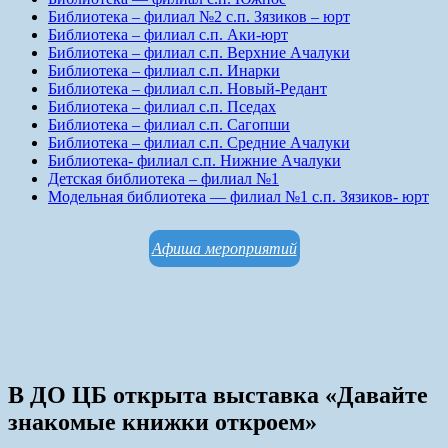
Библиотека – филиал №2 с.п. Зязиков – юрт
Библиотека – филиал с.п. Аки-юрт
Библиотека – филиал с.п. Верхние Ачалуки
Библиотека – филиал с.п. Инарки
Библиотека – филиал с.п. Новый-Редант
Библиотека – филиал с.п. Пседах
Библиотека – филиал с.п. Сагопши
Библиотека – филиал с.п. Средние Ачалуки
Библиотека- филиал с.п. Нижние Ачалуки
Детская библиотека – филиал №1
Модельная библиотека — филиал №1 с.п. Зязиков- юрт
Афиша мероприятий
В ДО ЦБ открыта выставка «Давайте
знакомые книжки откроем»