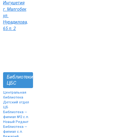
Ингушетия
г. Малгобек
ул.
Нурадилова,
65 п. 2
Библиотеки
ЦБС
Центральная
библиотека
Детский отдел
ЦБ
Библиотека —
филиал №2 с.п.
Новый Редант
Библиотека —
филиал с.п.
Вежарий