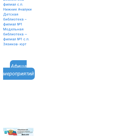
филиал с.п.
Нижние Ачалуки
Детская
библиотека –
филиал №1
Модельная
библиотека —
филиал №1 с.п.
Зязиков- юрт
Афиша
мероприятий