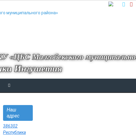
У «ЦБС Малгобекского муниципально
ики Ингушетия
Наш
адрес
386302
Республика