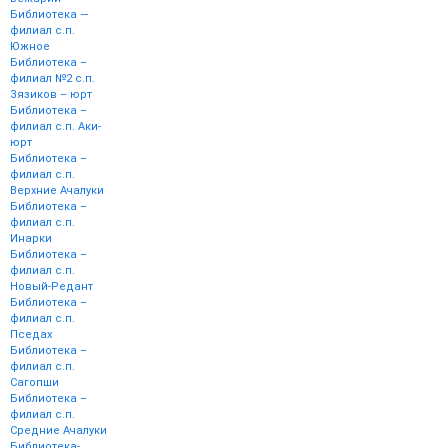
Библиотека —
филиал с.п.
Южное
Библиотека –
филиал №2 с.п.
Зязиков – юрт
Библиотека –
филиал с.п. Аки-
юрт
Библиотека –
филиал с.п.
Верхние Ачалуки
Библиотека –
филиал с.п.
Инарки
Библиотека –
филиал с.п.
Новый-Редант
Библиотека –
филиал с.п.
Пседах
Библиотека –
филиал с.п.
Сагопши
Библиотека –
филиал с.п.
Средние Ачалуки
Библиотека-