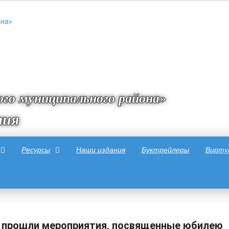
го муниципального района»
тия
Ресурсы
Наши издания
Буктрейлеры
Вирту
 прошли мероприятия, посвященные юбилею