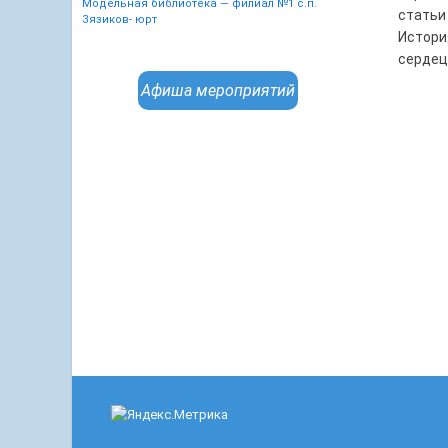
Модельная библиотека — филиал №1 с.п.
статьи
Зязиков- юрт
Истори
сердец
Афиша мероприятий