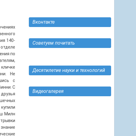
Вконтакте
ючениях
венного
ия 140-
Советуем почитать
 отделе
ения по
ателям,
кличке
Десятилетие науки и технологий
ни. Не
шись с
инни. С
Видеогалерея
 друзья
ушечных
 купили
ыш Милн
отрывки
 знание
ические