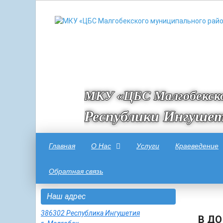
МКУ «ЦБС Малгобекско
Республики Ингуше
Главная
О Нас
Услуги
Краеведение
Обратная связь
Наш адрес
386302 Республика Ингушетия
В ДО