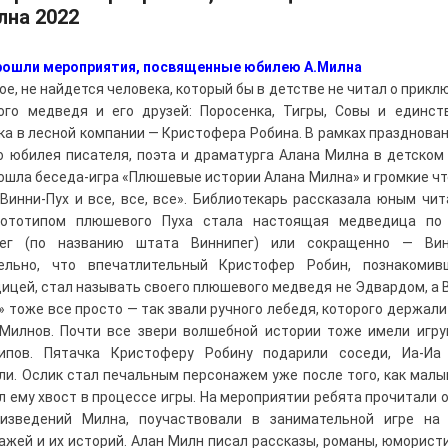
лна 2022
рошли мероприятия, посвященные юбилею А.Милна
ое, не найдется человека, который бы в детстве не читал о прикл
ого медведя и его друзей: Поросенка, Тигры, Совы и единст
ка в лесной компании — Кристофера Робина. В рамках празднован
о юбилея писателя, поэта и драматурга Алана Милна в детском
ошла беседа-игра «Плюшевые истории Алана Милна» и громкие чт
«Винни-Пух и все, все, все». Библиотекарь рассказала юным чит
рототипом плюшевого Пуха стала настоящая медведица по 
пег (по названию штата Виннипег) или сокращенно — Вин
тельно, что впечатлительный Кристофер Робин, познакомив
ицей, стал называть своего плюшевого медведя не Эдвардом, а В
» тоже все просто — так звали ручного лебедя, которого держали
Милнов. Почти все звери волшебной истории тоже имели игр
ипов. Пятачка Кристоферу Робину подарили соседи, Иа-Иа
ли. Ослик стал печальным персонажем уже после того, как мал
л ему хвост в процессе игры. На мероприятии ребята прочитали 
изведений Милна, поучаствовали в занимательной игре на
ажей и их историй. Алан Милн писал рассказы, романы, юморист