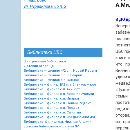
г. Малгобек
А.Ми
ул. Нурадилова, 65 п. 2
В ДО п
Наверн
забавн
челове
летнег
ЦБС пр
Библиотеки ЦБС
книге 
Центральная библиотека
что п
Детский отдел ЦБ
Винни
Библиотека — филиал №2 с.п. Новый Редант
Библиотека — филиал с.п. Вежарий
удиви
Библиотека — филиал с.п. Южное
медвед
Библиотека – филиал №2 с.п. Зязиков – юрт
Библиотека – филиал с.п. Аки-юрт
«Пухом
Библиотека – филиал с.п. Верхние Ачалуки
семьи 
Библиотека – филиал с.п. Инарки
протот
Библиотека – филиал с.п. Новый-Редант
Библиотека – филиал с.п. Пседах
родите
Библиотека – филиал с.п. Сагопши
оторва
Библиотека – филиал с.п. Средние Ачалуки
из про
Библиотека- филиал с.п. Нижние Ачалуки
Детская библиотека – филиал №1
персон