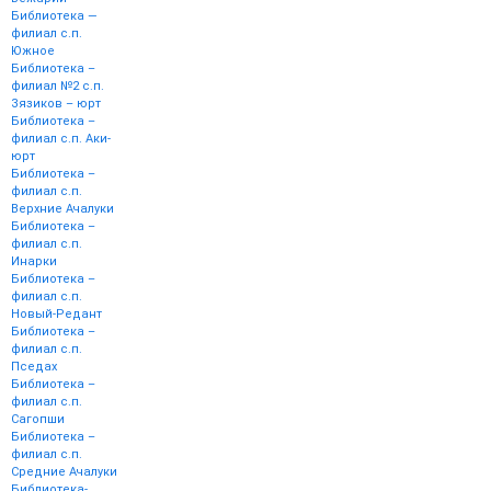
Библиотека —
филиал с.п.
Южное
Библиотека –
филиал №2 с.п.
Зязиков – юрт
Библиотека –
филиал с.п. Аки-
юрт
Библиотека –
филиал с.п.
Верхние Ачалуки
Библиотека –
филиал с.п.
Инарки
Библиотека –
филиал с.п.
Новый-Редант
Библиотека –
филиал с.п.
Пседах
Библиотека –
филиал с.п.
Сагопши
Библиотека –
филиал с.п.
Средние Ачалуки
Библиотека-