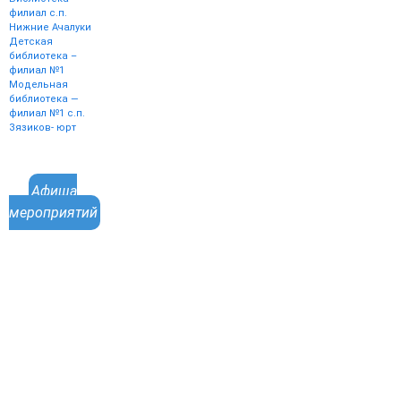
филиал с.п.
Нижние Ачалуки
Детская
библиотека –
филиал №1
Модельная
библиотека —
филиал №1 с.п.
Зязиков- юрт
Афиша
мероприятий