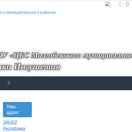
У «ЦБС Малгобекского муниципально
ики Ингушетия
Наш
адрес
386302
Республика