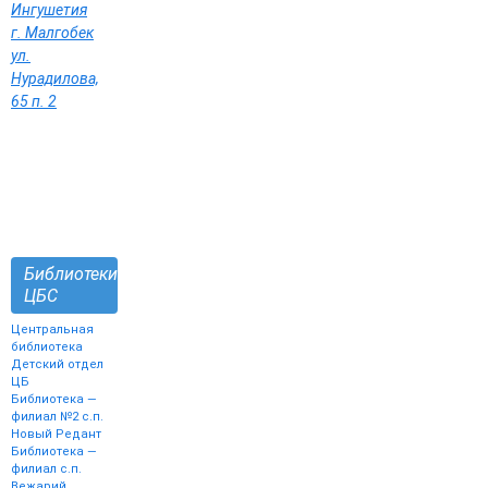
Ингушетия
г. Малгобек
ул.
Нурадилова,
65 п. 2
Библиотеки
ЦБС
Центральная
библиотека
Детский отдел
ЦБ
Библиотека —
филиал №2 с.п.
Новый Редант
Библиотека —
филиал с.п.
Вежарий