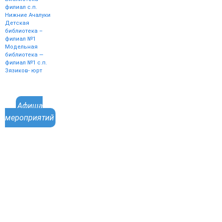
филиал с.п.
Нижние Ачалуки
Детская
библиотека –
филиал №1
Модельная
библиотека —
филиал №1 с.п.
Зязиков- юрт
Афиша
мероприятий