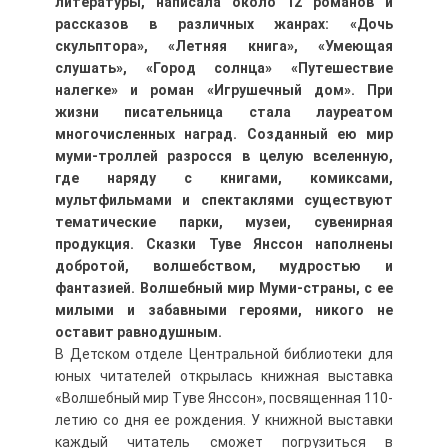
литературы, написала около 12 романов и
рассказов в различных жанрах: «Дочь
скульптора», «Летняя книга», «Умеющая
слушать», «Город солнца» «Путешествие
налегке» и роман «Игрушечный дом». При
жизни писательница стала лауреатом
многочисленных наград. Созданный ею мир
муми-троллей разросся в целую вселенную,
где наряду с книгами, комиксами,
мультфильмами и спектаклями существуют
тематические парки, музеи, сувенирная
продукция. Сказки Туве Янссон наполнены
добротой, волшебством, мудростью и
фантазией. Волшебный мир Муми-страны, с ее
милыми и забавными героями, никого не
оставит равнодушным.
В Детском отделе Центральной библиотеки для
юных читателей открылась книжная выставка
«Волшебный мир Туве Янссон», посвященная 110-
летию со дня ее рождения. У книжной выставки
каждый читатель сможет погрузиться в