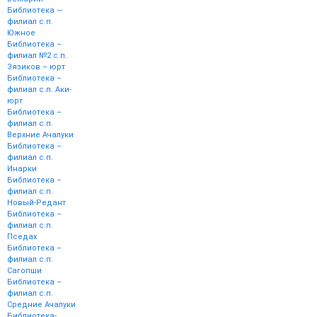
Библиотека —
филиал с.п.
Южное
Библиотека –
филиал №2 с.п.
Зязиков – юрт
Библиотека –
филиал с.п. Аки-
юрт
Библиотека –
филиал с.п.
Верхние Ачалуки
Библиотека –
филиал с.п.
Инарки
Библиотека –
филиал с.п.
Новый-Редант
Библиотека –
филиал с.п.
Пседах
Библиотека –
филиал с.п.
Сагопши
Библиотека –
филиал с.п.
Средние Ачалуки
Библиотека-