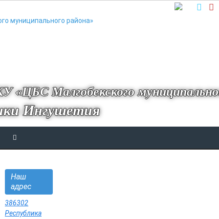
У «ЦБС Малгобекского муниципально
ики Ингушетия
Наш
адрес
386302
Республика