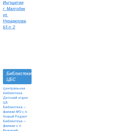
Ингушетия
г. Малгобек
ул.
Нурадилова,
65 п. 2
Библиотеки
ЦБС
Центральная
библиотека
Детский отдел
ЦБ
Библиотека —
филиал №2 с.п.
Новый Редант
Библиотека —
филиал с.п.
Вежарий