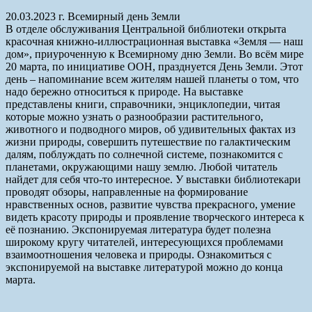
20.03.2023 г. Всемирный день Земли
В отделе обслуживания Центральной библиотеки открыта
красочная книжно-иллюстрационная выставка «Земля — наш
дом», приуроченную к Всемирному дню Земли. Во всём мире
20 марта, по инициативе ООН, празднуется День Земли. Этот
день – напоминание всем жителям нашей планеты о том, что
надо бережно относиться к природе. На выставке
представлены книги, справочники, энциклопедии, читая
которые можно узнать о разнообразии растительного,
животного и подводного миров, об удивительных фактах из
жизни природы, совершить путешествие по галактическим
далям, поблуждать по солнечной системе, познакомится с
планетами, окружающими нашу землю. Любой читатель
найдет для себя что-то интересное. У выставки библиотекари
проводят обзоры, направленные на формирование
нравственных основ, развитие чувства прекрасного, умение
видеть красоту природы и проявление творческого интереса к
её познанию. Экспонируемая литература будет полезна
широкому кругу читателей, интересующихся проблемами
взаимоотношения человека и природы. Ознакомиться с
экспонируемой на выставке литературой можно до конца
марта.