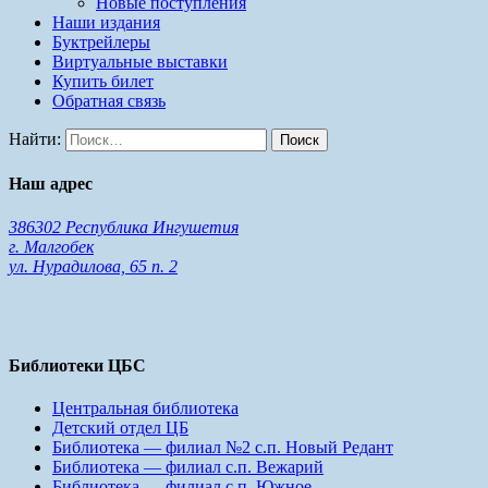
Новые поступления
Наши издания
Буктрейлеры
Виртуальные выставки
Купить билет
Обратная связь
Найти:
Наш адрес
386302 Республика Ингушетия
г. Малгобек
ул. Нурадилова, 65 п. 2
Библиотеки ЦБС
Центральная библиотека
Детский отдел ЦБ
Библиотека — филиал №2 с.п. Новый Редант
Библиотека — филиал с.п. Вежарий
Библиотека — филиал с.п. Южное