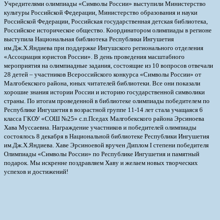
Учредителями олимпиады «Символы России» выступили Министерство
культуры Российской Федерации, Министерство образования и науки
Российской Федерации, Российская государственная детская библиотека,
Российское историческое общество. Координатором олимпиады в регионе
выступила Национальная библиотека Республики Ингушетия
им.Дж.Х.Яндиева при поддержке Ингушского регионального отделения
«Ассоциация юристов России». В день проведения масштабного
мероприятия на олимпиадные задания, состоящие из 10 вопросов отвечали
28 детей – участников Всероссийского конкурса «Символы России» от
Малгобекского района, юных читателей библиотеки. Все они показали
хорошие знания истории России и историю государственной символики
страны. По итогам проведенной в библиотеке олимпиады победителем по
Республике Ингушетия в возрастной группе 11-14 лет стала учащаяся 6
класса ГКОУ «СОШ №25» с.п.Пседах Малгобекского района Эрсиноева
Хава Муссаевна. Награждение участников и победителей олимпиады
состоялось 8 декабря в Национальной библиотеке Республики Ингушетия
им.Дж.Х.Яндиева. Хаве Эрсиноевой вручен Диплом I степени победителя
Олимпиады «Символы России» по Республике Ингушетия и памятный
подарок. Мы искренне поздравляем Хаву и желаем новых творческих
успехов и достижений!