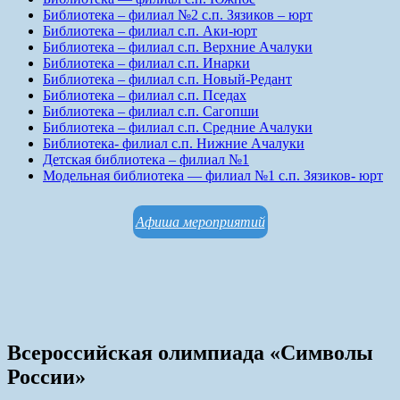
Библиотека – филиал №2 с.п. Зязиков – юрт
Библиотека – филиал с.п. Аки-юрт
Библиотека – филиал с.п. Верхние Ачалуки
Библиотека – филиал с.п. Инарки
Библиотека – филиал с.п. Новый-Редант
Библиотека – филиал с.п. Пседах
Библиотека – филиал с.п. Сагопши
Библиотека – филиал с.п. Средние Ачалуки
Библиотека- филиал с.п. Нижние Ачалуки
Детская библиотека – филиал №1
Модельная библиотека — филиал №1 с.п. Зязиков- юрт
Афиша мероприятий
Всероссийская олимпиада «Символы
России»