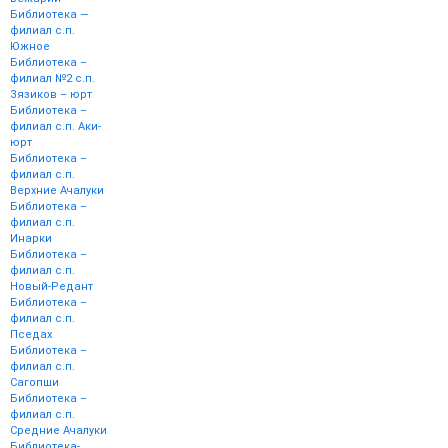
Библиотека —
филиал с.п.
Южное
Библиотека –
филиал №2 с.п.
Зязиков – юрт
Библиотека –
филиал с.п. Аки-
юрт
Библиотека –
филиал с.п.
Верхние Ачалуки
Библиотека –
филиал с.п.
Инарки
Библиотека –
филиал с.п.
Новый-Редант
Библиотека –
филиал с.п.
Пседах
Библиотека –
филиал с.п.
Сагопши
Библиотека –
филиал с.п.
Средние Ачалуки
Библиотека-