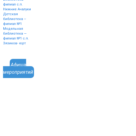
филиал с.п.
Нижние Ачалуки
Детская
библиотека –
филиал №1
Модельная
библиотека —
филиал №1 с.п.
Зязиков- юрт
Афиша
мероприятий