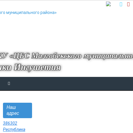
У «ЦБС Малгобекского муниципально
ики Ингушетия
Наш
адрес
386302
Республика