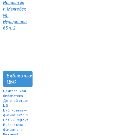
Ингушетия
г. Малгобек
ул.
Нурадилова,
65 п. 2
Библиотеки
ЦБС
Центральная
библиотека
Детский отдел
ЦБ
Библиотека —
филиал №2 с.п.
Новый Редант
Библиотека —
филиал с.п.
Вежарий