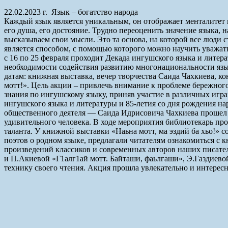
22.02.2023 г. Язык – богатство народа
Каждый язык является уникальным, он отображает менталитет и
его душа, его достояние. Трудно переоценить значение языка, 
высказываем свои мысли. Это та основа, на которой все люди с
является способом, с помощью которого можно научить уважать
с 16 по 25 февраля проходит Декада ингушского языка и лит
необходимости содействия развитию многонациональности язы
датам: книжная выставка, вечер творчества Саида Чахкиева, к
мотт!». Цель акции – привлечь внимание к проблеме бережног
знания по ингушскому языку, приняв участие в различных игра
ингушского языка и литературы и 85-летия со дня рождения н
общественного деятеля — Саида Идрисовича Чахкиева прошел л
удивительного человека. В ходе мероприятия библиотекарь про
таланта. У книжной выставки «Наьна мотт, ма эздий ба хьо!» 
поэтов о родном языке, предлагали читателям ознакомиться с 
произведений классиков и современных авторов наших писател
и П.Акиевой «Г1алг1ай мотт. Байташи, фаьлгаши», Э.Газдиево
технику своего чтения. Акция прошла увлекательно и интересн