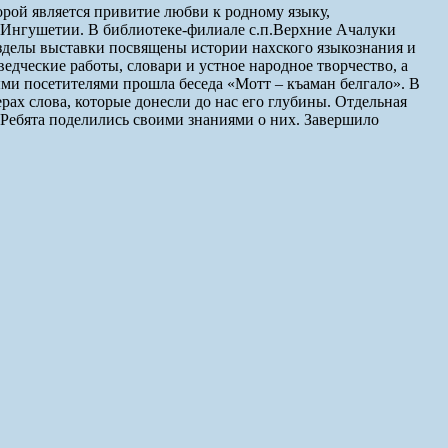
орой является привитие любви к родному языку,
й Ингушетии. В библиотеке-филиале с.п.Верхние Ачалуки
азделы выставки посвящены истории нахского языкознания и
дческие работы, словари и устное народное творчество, а
ыми посетителями прошла беседа «Мотт – къаман белгало». В
рах слова, которые донесли до нас его глубины. Отдельная
Ребята поделились своими знаниями о них. Завершило