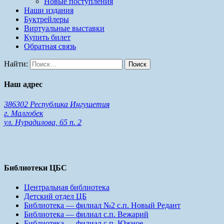
Новые поступления
Наши издания
Буктрейлеры
Виртуальные выставки
Купить билет
Обратная связь
Найти:
Наш адрес
386302 Республика Ингушетия
г. Малгобек
ул. Нурадилова, 65 п. 2
Библиотеки ЦБС
Центральная библиотека
Детский отдел ЦБ
Библиотека — филиал №2 с.п. Новый Редант
Библиотека — филиал с.п. Вежарий
Библиотека — филиал с.п. Южное