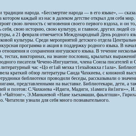
 традиции народа. «Бессмертие народа — в его языке», — сказа
на котором каждый из нас в далеком детстве открыл для себя ми
троят свою личность с мгновения своего первого вздоха, и он т
 себя, свою историю, свою культуру, и главное, других людей с
ературы, а 21 февраля отмечается Международный День родного
ковой культуры. Среди мероприятий детского отдела Централь
онкурсная программа и акция в поддержку родного языка. В нач
о отношения и сохранения ингушского языка. В течение несколь
х, тестах, викторинах, на знание пословиц, крылатых выражени
ародного писателя Чечено-Ингушетии, члена Союза писателей и
итературный час «Цо ег1ай мехка т1ехьйоккха г1ала». Библиоте
вела краткий обзор литературы Саида Чахкиева, с книжной выст
сотрудники библиотеки проводили беседы, рассказывали о значе
книгами, представленными на выставке. Библиотекари, дети, а т
ей и поэтов: С.Чахкиева «Идиги, Мадиги, з1амига йи1иги»», И
й «Чайтонг», Э.Манкиевой «Нане хьехамаши, фаьлгпши», Гириха
о. Читатели узнали для себя много познавательного.