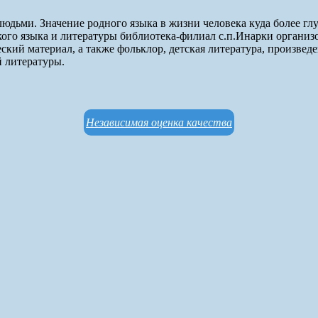
юдьми. Значение родного языка в жизни человека куда более глу
ого языка и литературы библиотека-филиал с.п.Инарки организо
кий материал, а также фольклор, детская литература, произвед
 литературы.
Независимая оценка качества