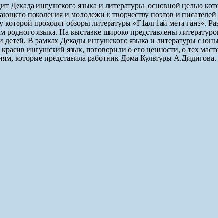
дит Декада ингушского языка и литературы, основной целью кот
тающего поколения и молодежи к творчеству поэтов и писателе
у которой проходят обзоры литературы «Г1алг1ай мета ганз». Р
родного языка. На выставке широко представлены литературове
 и детей. В рамках Декады ингушского языка и литературы с юн
 красив ингушский язык, поговорили о его ценности, о тех масте
ям, которые представила работник Дома Культуры А.Дидигова. 