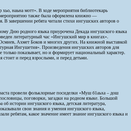
 хьо, наьна мотт». В ходе мероприятия библиотекарь
 К мероприятию также была оформлена книжно —
я. В завершении ребята читали стихи ингушских авторов о
дному Дню родного языка приурочена Декада ингушского языка
роведен литературный час «Ингушский мир в книгах».
 Осмиев, Ахмет Боков и многих других. На книжной выставкой
атурная Ингушетия». Произведения ингушских авторов для
не только показывает, но и формирует национальный характер.
ая стоит и перед взрослыми, и перед детьми.
зраста провели фольклорные посиделки «Муш б1аьха – дош
пословицы, поговорки, загадки на родном языке. Большой
а об истории ингушского языка, детская литература,
оказывали свои знания и умения ингушского языка,
зали ребятам, какое значение имеет знание ингушского языка и