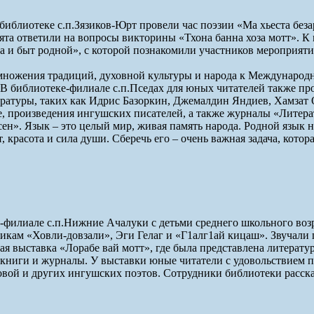
иблиотеке с.п.Зязиков-Юрт провели час поэзии «Ма хьеста безар
ебята ответили на вопросы викторины «Тхона банна хоза мотт».
а и быт родной», с которой познакомили участников мероприяти
иумножения традиций, духовной культуры и народа к Междунаро
. В библиотеке-филиале с.п.Пседах для юных читателей также п
ературы, таких как Идрис Базоркин, Джемалдин Яндиев, Хамзат
е, произведения ингушских писателей, а также журналы «Литер
сен». Язык – это целый мир, живая память народа. Родной язык 
 красота и сила души. Сберечь его – очень важная задача, котор
е-филиале с.п.Нижние Ачалуки с детьми среднего школьного во
икам «Ховли-довзали», Эги Гелаг и «Г1алг1ай кицаш». Звучали 
я выставка «Лорабе вай мотт», где была представлена литератур
 книги и журналы. У выставки юные читатели с удовольствием п
овой и других ингушских поэтов. Сотрудники библиотеки расска