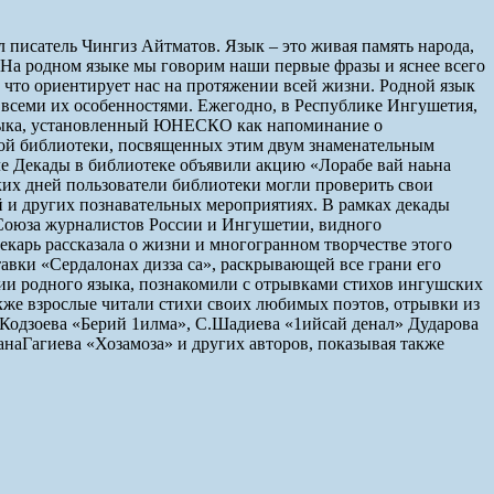
л писатель Чингиз Айтматов. Язык – это живая память народа,
р. На родном языке мы говорим наши первые фразы и яснее всего
о, что ориентирует нас на протяжении всей жизни. Родной язык
о всеми их особенностями. Ежегодно, в Республике Ингушетия,
 языка, установленный ЮНЕСКО как напоминание о
ной библиотеки, посвященных этим двум знаменательным
але Декады в библиотеке объявили акцию «Лорабе вай наьна
ких дней пользователи библиотеки могли проверить свои
й и других познавательных мероприятиях. В рамках декады
 Союза журналистов России и Ингушетии, видного
карь рассказала о жизни и многогранном творчестве этого
авки «Сердалонах дизза са», раскрывающей все грани его
нии родного языка, познакомили с отрывками стихов ингушских
акже взрослые читали стихи своих любимых поэтов, отрывки из
.Кодзоева «Берий 1илма», С.Шадиева «1ийсай денал» Дударова
наГагиева «Хозамоза» и других авторов, показывая также