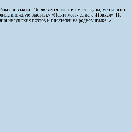
бокое и важное. Он является носителем культуры, менталитета,
вала книжную выставку «Наьна мотт- са дега й1овхал». На
ения ингушских поэтов и писателей на родном языке. У