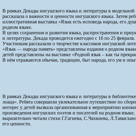
В рамках Декады ингушского языка и литературы в модельной б
рассказала о важности и ценности ингушского языка. Затем р
иллюстративная выставка «Язык есть исповедь народа, его душ
родном языке.
В целях сохранения и развития языка, распространения и пр
и литературы. Декада проводится ежегодно с 16 по 25 февраля
Участникам рассказали о творчестве классиков ингушской лит
«Язык — народа память» представлены издания о родном язык
детей представлены на выставке «Родной язык – как ты прекра
В нём отражаются обычаи, традиции, быт народа, его ум и опыт,
В рамках Декады ингушского языка и литературы в библиотек
лоаца». Ребята совершили увлекательное путешествие по сборн
интерес у детей вызвала организованная к мероприятию книжна
произведения ингушских поэтов и писателей на родном языке,
выразительно читали стихи Г.Гагиева, С.Чахкиева, Л.Тамасхан
его ценности.