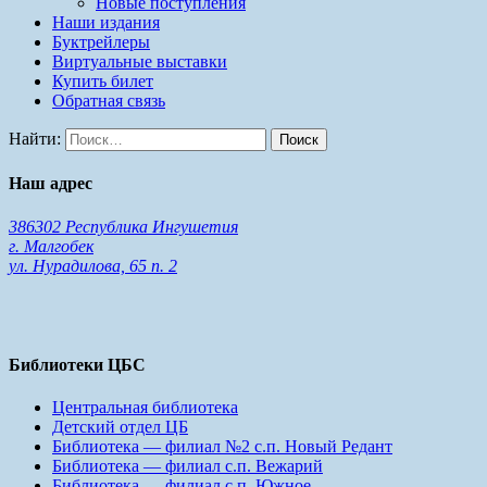
Новые поступления
Наши издания
Буктрейлеры
Виртуальные выставки
Купить билет
Обратная связь
Найти:
Наш адрес
386302 Республика Ингушетия
г. Малгобек
ул. Нурадилова, 65 п. 2
Библиотеки ЦБС
Центральная библиотека
Детский отдел ЦБ
Библиотека — филиал №2 с.п. Новый Редант
Библиотека — филиал с.п. Вежарий
Библиотека — филиал с.п. Южное