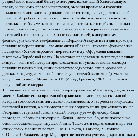
родной язык, имеющий богатую историю, взлелеявший блистательную
плеяду ингушских поэтов и писателей, бывший предметом изучений
выдающихся лингвистов прошлого столетия, сегодня нуждается в нашей
помощи. И требуется – то всего немного – любить и уважать свой язык
настолько, чтобы уметь говорить на нем, постигать его глубины.
С целью
популяризации ингушского языка и литературы, для развития интереса у
читателей к творчеству наших поэтов и писателей, к ингушскому
фольклору, в библиотеке-филиале с.п.Верхние Ачалуки в эти дни проходят
различные мероприятия – громкие читки «Вахаш – текхаш», фольклорные
посиделки «Устное народное творчество» и др. Оформлена книжная
выставка «Лорабе вай мотт». На выставке представлена литература разных
жанров – книги об истории происхождения ингушского языка, словари
различных назначений, книги литературоведческого плана, фольклор и
детская литература. Большой интерес у читателей вызвала «Грамматика
ингушского языка» Мальсагова З.К. (2-изд., Грозный, 1963 г.) и новинки
ингушской литературы.
18 февраля в библиотеке прошел литературный час «Язык – мудрец народа
моего». Библиотекари провели обзор книжной выставки, рассказали об
истории возникновения ингушской письменности, о творчестве ингушских
писателей и поэтов, о значимости знания родного языка для каждого из нас.
Раскрывая отдельный пласт в нашей литературе — фольклор, была
проведена небольшая викторина «Ховли – довзали». Звучали прекрасные
стихи, восславляющие ингушский язык. Также дети подготовили и прочли
стихи своих любимых поэтов — М-С.Плиева, Г.Гагиева, Х.Осмиева,
С.Озиева, С.Чахкиева и др. Мероприятие посетили учителя родного языка и