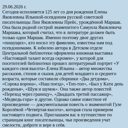
29.06.2026 г.
Сегодня исполняется 125 лет со дня рождения Елены
Яковлевны Ильиной-псевдоним русской советской
писательницы Лии Яковлевны Прейс, урождённой Маршак.
Она была родной сестрой знаменитого Самуила Яковлевича
Маршака, который считал, что в литературе должен быть
только один Маршак. Именно поэтому двое других
«пишущих», кто носил эту фамилию, известны нам под
псевдонимами. К юбилею автора в Детском отделе
Центральной библиотеки оформлена книжная выставка
«Настоящий талант всегда скромен», у которой для
посетителей библиотеки прошел литературный портрет «У
каждого своя высота».Елена Ильина – автор множества
рассказов, стихов и сказок для детей младшего и среднего
возраста, которые составили сборники «Два детдома»,
«Сорока ворона», «Наш поезд», «Топ-топ», «Был у Кати день
рожденья», «Шум и шумок». Она также автор повестей
«Переход через границу», «Двадцать третий пассажир»,
«Медведь-гора» и другие. Однако самое известное её
произведение — документальная повесть о знаменитой Гуле
Королёвой «Четвёртая высота», которая стала примером
настоящего подвига. Приглашаем вас в путешествие по
страницам книг писательницы, чьи произведения учат
смелости, доброте и вере в себя.