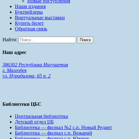
Новые поступления
Наши издания
Буктрейлеры
Виртуальные выставки
Купить билет
Обратная связь
Найти:
Наш адрес
386302 Республика Ингушетия
г. Малгобек
ул. Нурадилова, 65 п. 2
Библиотеки ЦБС
Центральная библиотека
Детский отдел ЦБ
Библиотека — филиал №2 с.п. Новый Редант
Библиотека — филиал с.п. Вежарий
Библиотека — филиал с.п. Южное