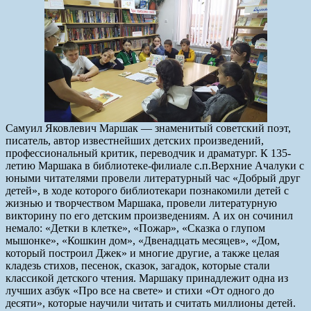
Самуил Яковлевич Маршак — знаменитый советский поэт,
писатель, автор известнейших детских произведений,
профессиональный критик, переводчик и драматург. К 135-
летию Маршака в библиотеке-филиале с.п.Верхние Ачалуки с
юными читателями провели литературный час «Добрый друг
детей», в ходе которого библиотекари познакомили детей с
жизнью и творчеством Маршака, провели литературную
викторину по его детским произведениям. А их он сочинил
немало: «Детки в клетке», «Пожар», «Сказка о глупом
мышонке», «Кошкин дом», «Двенадцать месяцев», «Дом,
который построил Джек» и многие другие, а также целая
кладезь стихов, песенок, сказок, загадок, которые стали
классикой детского чтения. Маршаку принадлежит одна из
лучших азбук «Про все на свете» и стихи «От одного до
десяти», которые научили читать и считать миллионы детей.