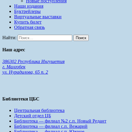
Новые поступления
Наши издания
Буктрейлеры
Виртуальные выставки
Купить билет
Обратная связь
Найти:
Наш адрес
386302 Республика Ингушетия
г. Малгобек
ул. Нурадилова, 65 п. 2
Библиотеки ЦБС
Центральная библиотека
Детский отдел ЦБ
Библиотека — филиал №2 с.п. Новый Редант
Библиотека — филиал с.п. Вежарий
Библиотека — филиал с.п. Южное