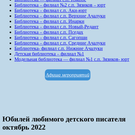
Библиотека – филиал №2 с.п. Зязиков – юрт
Библиотека – филиал с.п. Аки-юрт
Библиотека – филиал с.п. Верхние Ачалуки
Библиотека – филиал с.п. Инарки
Библиотека – филиал с.п. Новый-Редант
Библиотека – филиал с.п. Пседах
Библиотека – филиал с.п. Сагопши
Библиотека – филиал с.п. Средние Ачалуки
Библиотека- филиал с.п. Нижние Ачалуки
Детская библиотека – филиал №1
Модельная библиотека — филиал №1 с.п. Зязиков- юрт
Афиша мероприятий
Юбилей любимого детского писателя
октябрь 2022