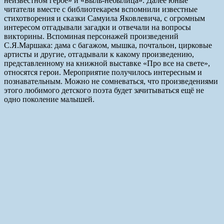
неизвестном герое» и «Быль-небылица». Далее юные
читатели вместе с библиотекарем вспомнили известные
стихотворения и сказки Самуила Яковлевича, с огромным
интересом отгадывали загадки и отвечали на вопросы
викторины. Вспоминая персонажей произведений
С.Я.Маршака: дама с багажом, мышка, почтальон, цирковые
артисты и другие, отгадывали к какому произведению,
представленному на книжной выставке «Про все на свете»,
относятся герои. Мероприятие получилось интересным и
познавательным. Можно не сомневаться, что произведениями
этого любимого детского поэта будет зачитываться ещё не
одно поколение малышей.