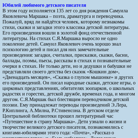
Юбилей любимого детского писателя
В этом году исполняется 135 лет со дня рождения Самуила
Яковлевича Маршака – поэта, драматурга и переводчика.
Пожалуй, вряд ли найдётся человек, которому незнакомы
стихи, сказки и загадки этого классика детской литературы.
Его произведения вошли в золотой фонд отечественной
литературы. На стихах С.Я.Маршака выросло не одно
поколение детей. Самуил Яковлевич очень хорошо знал
психологию детей и писал для них замечательные
произведения: загадки, считалки, присказки, сказки, басни,
баллады, поэмы, пьесы, рассказы в стихах и познавательные
очерки в стихах. Не только дети, но и дедушки и бабушки не
представляли своего детства без сказок «Кошкин дом»,
«Двенадцать месяцев», «Сказка о глупом мышонке» и других
его произведений. Он писал народные сказки, детские игры, о
цирковых представлениях, обитателях зоопарков, о школьных
радостях и горестях, детской дружбе, временах года, и многом
другом. С.Я.Маршак был блестящим переводчиком детской
поэзии. Ему принадлежат переводы произведений Э.Лера,
Р.Киплинга, А.Милна, Р.Стивенсона. В детском отделе
Центральной библиотеки прошел литературный час
«Путешествие в страну Маршака». Дети узнали о жизни и
творчестве великого детского писателя, познакомились с
книгами-юбилярами этого года: «Почта», «Рассказ о