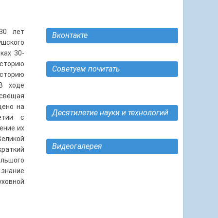
30 лет
Вконтакте
ушского
ках 30-
историю
Советуем почитать
историю
В ходе
Освещая
щено на
Десятилетие науки и технологий
етии с
ение их
еликой
Видеогалерея
краткий
ольшого
 знание
уховной