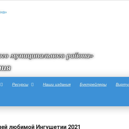
го муниципального района»
тия
Ресурсы
Наши издания
Буктрейлеры
Вирту
ей любимой Ингушетии 2021