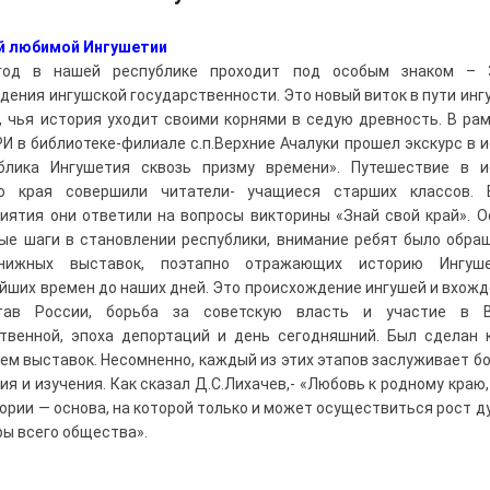
й любимой Ингушетии
год в нашей республике проходит под особым знаком – 
дения ингушской государственности. Это новый виток в пути инг
, чья история уходит своими корнями в седую древность. В рам
РИ в библиотеке-филиале с.п.Верхние Ачалуки прошел экскурс в 
блика Ингушетия сквозь призму времени». Путешествие в 
го края совершили читатели- учащиеся старших классов. 
иятия они ответили на вопросы викторины «Знай свой край». 
ые шаги в становлении республики, внимание ребят было обра
нижных выставок, поэтапно отражающих историю Ингуш
йших времен до наших дней. Это происхождение ингушей и вхожд
тав России, борьба за советскую власть и участие в В
твенной, эпоха депортаций и день сегодняшний. Был сделан 
тем выставок. Несомненно, каждый из этих этапов заслуживает б
ия и изучения. Как сказал Д.С.Лихачев,- «Любовь к родному краю,
тории — основа, на которой только и может осуществиться рост д
ры всего общества».