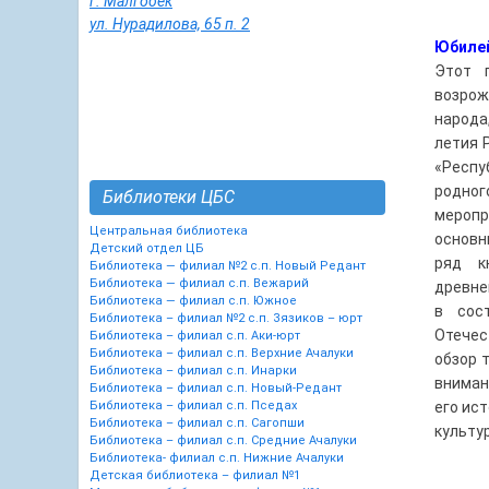
г. Малгобек
ул. Нурадилова, 65 п. 2
Юбиле
Этот 
возрож
народа
летия 
«Респу
родно
Библиотеки ЦБС
меропр
Центральная библиотека
основн
Детский отдел ЦБ
ряд к
Библиотека — филиал №2 с.п. Новый Редант
Библиотека — филиал с.п. Вежарий
древне
Библиотека — филиал с.п. Южное
в сос
Библиотека – филиал №2 с.п. Зязиков – юрт
Отечес
Библиотека – филиал с.п. Аки-юрт
Библиотека – филиал с.п. Верхние Ачалуки
обзор 
Библиотека – филиал с.п. Инарки
вниман
Библиотека – филиал с.п. Новый-Редант
Библиотека – филиал с.п. Пседах
его ис
Библиотека – филиал с.п. Сагопши
культу
Библиотека – филиал с.п. Средние Ачалуки
Библиотека- филиал с.п. Нижние Ачалуки
Детская библиотека – филиал №1