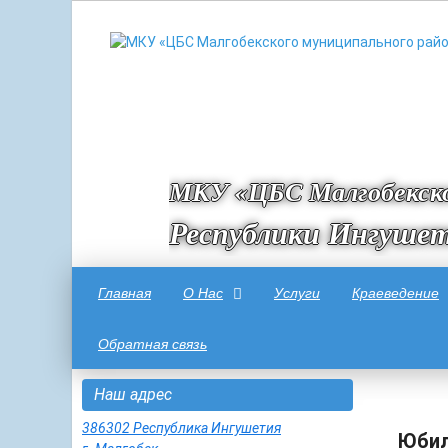
МКУ «ЦБС Малгобекско
Республики Ингуше
Главная
О Нас
Услуги
Краеведение
Обратная связь
Наш адрес
386302 Республика Ингушетия
Юбил