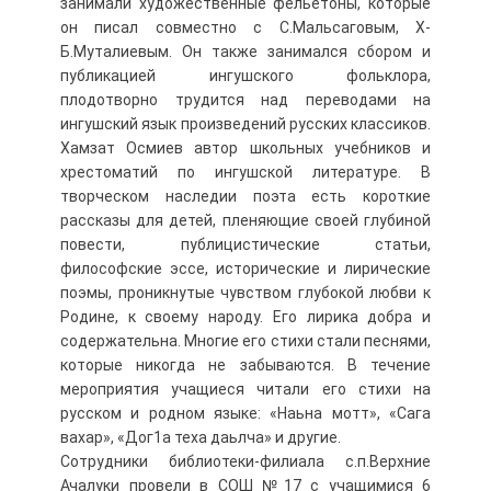
занимали художественные фельетоны, которые
он писал совместно с С.Мальсаговым, Х-
Б.Муталиевым. Он также занимался сбором и
публикацией ингушского фольклора,
плодотворно трудится над переводами на
ингушский язык произведений русских классиков.
Хамзат Осмиев автор школьных учебников и
хрестоматий по ингушской литературе. В
творческом наследии поэта есть короткие
рассказы для детей, пленяющие своей глубиной
повести, публицистические статьи,
философские эссе, исторические и лирические
поэмы, проникнутые чувством глубокой любви к
Родине, к своему народу. Его лирика добра и
содержательна. Многие его стихи стали песнями,
которые никогда не забываются. В течение
мероприятия учащиеся читали его стихи на
русском и родном языке: «Наьна мотт», «Сага
вахар», «Дог1а теха даьлча» и другие.
Сотрудники библиотеки-филиала с.п.Верхние
Ачалуки провели в СОШ №17 с учащимися 6