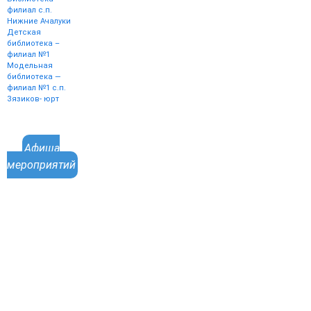
филиал с.п.
Нижние Ачалуки
Детская
библиотека –
филиал №1
Модельная
библиотека —
филиал №1 с.п.
Зязиков- юрт
Афиша
мероприятий