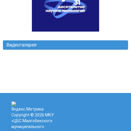
Видеогалерея
Copyright © 2026
МКУ
«ЦБС Малгобекского
муниципального