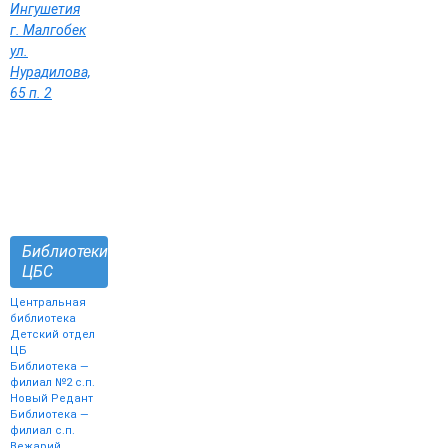
Ингушетия
г. Малгобек
ул.
Нурадилова,
65 п. 2
Библиотеки
ЦБС
Центральная
библиотека
Детский отдел
ЦБ
Библиотека —
филиал №2 с.п.
Новый Редант
Библиотека —
филиал с.п.
Вежарий