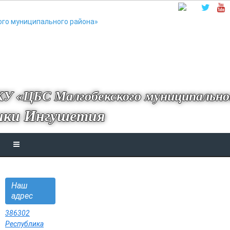
У «ЦБС Малгобекского муниципально
ики Ингушетия
Наш
адрес
386302
Республика