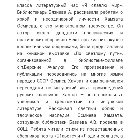
класса литературный час «Я славлю мир».
Библиотекарь Бязиева А. рассказала ребятам о
яркой и неординарной личности Хамзата
Осмиева, о его многогранном творчестве. Он
автор около двадцати прозаических и
поэтических сборников. Некоторые из них, вкупе с
коллективными сборниками, были представлены
на книжной выставке «По светлому пути»,
организованной в библиотеке-филиале
с.п.Верхние Ачалуки. Его произведения и
публикации переводились на многие языки
народов СССР. Осмиев Хамзат и сам занимался
переводами на ингушский язык произведений
русских классиков. Хамзат — автор школьных
учебников и хрестоматий по ингушской
литературе. Раскрывая светлый облик и
творческое наследие Осмиева Хамзата,
сотрудник библиотеки Базиева А.В. провела в
СОШ. Ребята читали стихи из представленных
сборников поэта «Б1аьсте» и «Люди и солнце», а