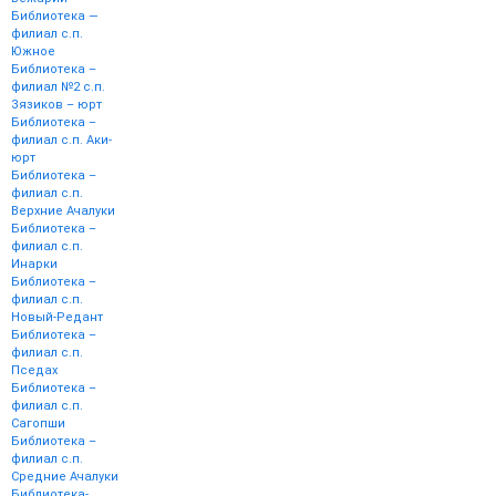
Библиотека —
филиал с.п.
Южное
Библиотека –
филиал №2 с.п.
Зязиков – юрт
Библиотека –
филиал с.п. Аки-
юрт
Библиотека –
филиал с.п.
Верхние Ачалуки
Библиотека –
филиал с.п.
Инарки
Библиотека –
филиал с.п.
Новый-Редант
Библиотека –
филиал с.п.
Пседах
Библиотека –
филиал с.п.
Сагопши
Библиотека –
филиал с.п.
Средние Ачалуки
Библиотека-