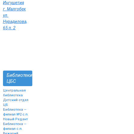
Ингушетия
г. Малгобек
ул.
Нурадилова,
65 п. 2
Библиотеки
ЦБС
Центральная
библиотека
Детский отдел
ЦБ
Библиотека —
филиал №2 с.п.
Новый Редант
Библиотека —
филиал с.п.
Вежарий