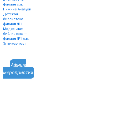
филиал с.п.
Нижние Ачалуки
Детская
библиотека –
филиал №1
Модельная
библиотека —
филиал №1 с.п.
Зязиков- юрт
Афиша
мероприятий