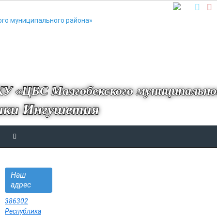
У «ЦБС Малгобекского муниципально
ики Ингушетия
Наш
адрес
386302
Республика