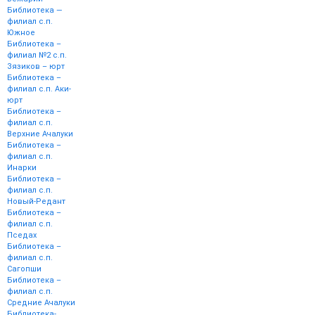
Библиотека —
филиал с.п.
Южное
Библиотека –
филиал №2 с.п.
Зязиков – юрт
Библиотека –
филиал с.п. Аки-
юрт
Библиотека –
филиал с.п.
Верхние Ачалуки
Библиотека –
филиал с.п.
Инарки
Библиотека –
филиал с.п.
Новый-Редант
Библиотека –
филиал с.п.
Пседах
Библиотека –
филиал с.п.
Сагопши
Библиотека –
филиал с.п.
Средние Ачалуки
Библиотека-