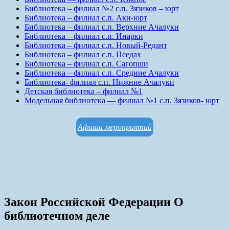
Библиотека – филиал №2 с.п. Зязиков – юрт
Библиотека – филиал с.п. Аки-юрт
Библиотека – филиал с.п. Верхние Ачалуки
Библиотека – филиал с.п. Инарки
Библиотека – филиал с.п. Новый-Редант
Библиотека – филиал с.п. Пседах
Библиотека – филиал с.п. Сагопши
Библиотека – филиал с.п. Средние Ачалуки
Библиотека- филиал с.п. Нижние Ачалуки
Детская библиотека – филиал №1
Модельная библиотека — филиал №1 с.п. Зязиков- юрт
Афиша мероприятий
Закон Российской Федерации О
библиотечном деле