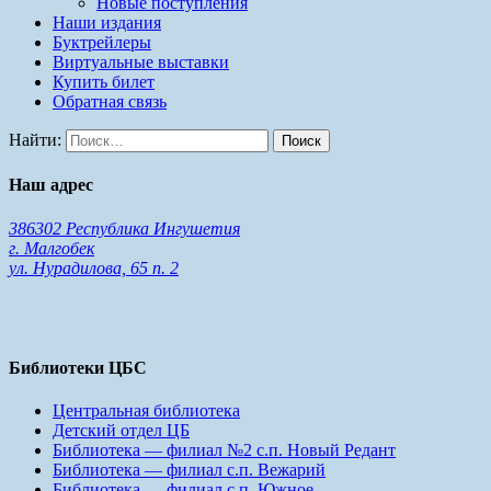
Новые поступления
Наши издания
Буктрейлеры
Виртуальные выставки
Купить билет
Обратная связь
Найти:
Наш адрес
386302 Республика Ингушетия
г. Малгобек
ул. Нурадилова, 65 п. 2
Библиотеки ЦБС
Центральная библиотека
Детский отдел ЦБ
Библиотека — филиал №2 с.п. Новый Редант
Библиотека — филиал с.п. Вежарий
Библиотека — филиал с.п. Южное