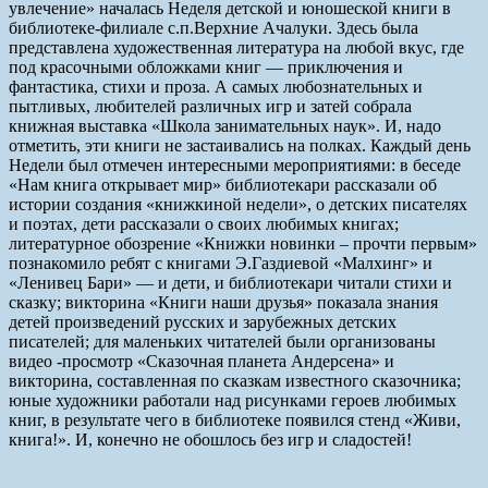
увлечение» началась Неделя детской и юношеской книги в
библиотеке-филиале с.п.Верхние Ачалуки. Здесь была
представлена художественная литература на любой вкус, где
под красочными обложками книг — приключения и
фантастика, стихи и проза. А самых любознательных и
пытливых, любителей различных игр и затей собрала
книжная выставка «Школа занимательных наук». И, надо
отметить, эти книги не застаивались на полках. Каждый день
Недели был отмечен интересными мероприятиями: в беседе
«Нам книга открывает мир» библиотекари рассказали об
истории создания «книжкиной недели», о детских писателях
и поэтах, дети рассказали о своих любимых книгах;
литературное обозрение «Книжки новинки – прочти первым»
познакомило ребят с книгами Э.Газдиевой «Малхинг» и
«Ленивец Бари» — и дети, и библиотекари читали стихи и
сказку; викторина «Книги наши друзья» показала знания
детей произведений русских и зарубежных детских
писателей; для маленьких читателей были организованы
видео -просмотр «Сказочная планета Андерсена» и
викторина, составленная по сказкам известного сказочника;
юные художники работали над рисунками героев любимых
книг, в результате чего в библиотеке появился стенд «Живи,
книга!». И, конечно не обошлось без игр и сладостей!