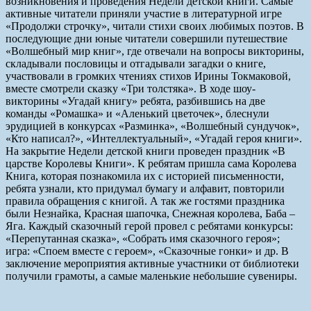
возникновения и проведения Недели детской книги. Самые
активные читатели приняли участие в литературной игре
«Продолжи строчку», читали стихи своих любимых поэтов. В
последующие дни юные читатели совершили путешествие
«Волшебный мир книг», где отвечали на вопросы викторины,
складывали пословицы и отгадывали загадки о книге,
участвовали в громких чтениях стихов Ирины Токмаковой,
вместе смотрели сказку «Три толстяка». В ходе шоу-
викторины «Угадай книгу» ребята, разбившись на две
команды «Ромашка» и «Аленький цветочек», блеснули
эрудицией в конкурсах «Разминка», «Волшебный сундучок»,
«Кто написал?», «Интеллектуальный», «Угадай героя книги».
На закрытие Недели детской книги проведен праздник «В
царстве Королевы Книги». К ребятам пришла сама Королева
Книга, которая познакомила их с историей письменности,
ребята узнали, кто придумал бумагу и алфавит, повторили
правила обращения с книгой. А так же гостями праздника
были Незнайка, Красная шапочка, Снежная королева, Баба –
Яга. Каждый сказочный герой провел с ребятами конкурсы:
«Перепутанная сказка», «Собрать имя сказочного героя»;
игра: «Споем вместе с героем», «Сказочные гонки» и др. В
заключение мероприятия активные участники от библиотеки
получили грамоты, а самые маленькие небольшие сувениры.