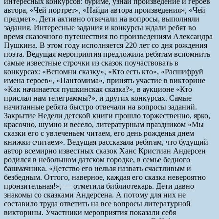
интересных конкурсов: буриме, узнай произведение и героев
автора, «Чей портрет», «Найди автора произведения», «Чей
предмет». Дети активно отвечали на вопросы, выполняли
задания. Интересные задания и конкурсы ждали ребят во
время сказочного путешествия по произведениям Александра
Пушкина. В этом году исполняется 220 лет со дня рождения
поэта. Ведущая мероприятия предложила ребятам вспомнить
самые известные строчки из сказок поучаствовать в
конкурсах: «Вспомни сказку», «Кто есть кто», «Расшифруй
имена героев», «Пантомима», принять участие в викторине
«Как начинается пушкинская сказка?», в аукционе «Кто
прислал нам телеграммы?», и других конкурсах. Самые
начитанные ребята быстро отвечали на вопросы заданий.
Закрытие Недели детской книги прошло торжественно, ярко,
красочно, шумно и весело, литературным праздником «Мы
сказки его с увлеченьем читаем, его день рожденья днем
книжки считаем». Ведущая рассказала ребятам, что будущий
автор всемирно известных сказок Ханс Кристиан Андерсен
родился в небольшом датском городке, в семье бедного
башмачника. «Детство его нельзя назвать счастливым и
безбедным. Оттого, наверное, каждая его сказка невероятно
пронзительная!», — отметила библиотекарь. Дети давно
знакомы со сказками Андерсена. А потому для них не
составило труда ответить на все вопросы литературной
викторины. Участники мероприятия показали себя