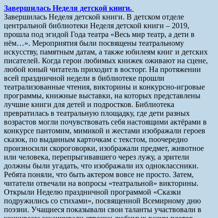
Завершилась Неделя детской книги.
Завершилась Неделя детской книги. В детском отделе
центральной библиотеки Неделя детской книги – 2019,
прошла под эгидой Года театра «Весь мир театр, а дети в
нём…». Мероприятия были посвящены театральному
искусству, памятным датам, а также юбилеям книг и детских
писателей. Когда герои любимых книжек оживают на сцене,
любой юный читатель приходит в восторг. На протяжении
всей праздничной недели в библиотеке прошли
театрализованные чтения, викторины и конкурсно-игровые
программы, книжные выставки, на которых представлены
лучшие книги для детей и подростков. Библиотека
превратилась в театральную площадку, где дети разных
возрастов могли почувствовать себя настоящими актёрами в
конкурсе пантомим, мимикой и жестами изображали героев
сказок, по выданным карточкам с текстом, поочередно
произносили скороговорки, изображали предмет, животное
или человека, перепрыгивавшего через лужу, а зрители
должны были угадать, что изображали их одноклассники.
Ребята поняли, что быть актером вовсе не просто. Затем,
читатели отвечали на вопросы «театральной» викторины.
Открыли Неделю праздничной программой «Сказки
подружились со стихами», посвященной Всемирному дню
поэзии. Учащиеся показывали свои таланты участвовали в