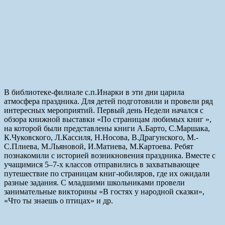
В библиотеке-филиале с.п.Инарки в эти дни царила
атмосфера праздника. Для детей подготовили и провели ряд
интересных мероприятий. Первый день Недели начался с
обзора книжной выставки «По страницам любимых книг »,
на которой были представлены книги А.Барто, С.Маршака,
К.Чуковского, Л.Кассиля, Н.Носова, В.Драгунского, М.-
С.Плиева, М.Льяновой, И.Матиева, М.Картоева. Ребят
познакомили с историей возникновения праздника. Вместе с
учащимися 5–7-х классов отправились в захватывающее
путешествие по страницам книг-юбиляров, где их ожидали
разные задания. С младшими школьниками провели
занимательные викторины «В гостях у народной сказки»,
«Что ты знаешь о птицах» и др.