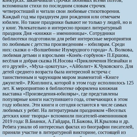
конкурсах: заканчивали строчки любимых всеми поэтов,
вспоминали стихи по последним словам строчек
четверостиший и читали свои любимые стихотворения.
Каждый год мы празднуем дни рождения или отмечаем
юбилеи. Но такие праздники бывают не только у людей, но и
у книг. Увлекательно и интересно прошел литературный
праздник Дня «книжки – именинницы». Сотрудники
библиотеки подготовили для ребят интересные мероприятия
по любимым с детства произведениям – юбилярам. Среди
них: сказки о «Волшебнике Изумрудного города» А. Волкова,
любимая детьми и взрослыми «Конёк–горбунок» П.Ершова,
весёлая и добрая сказка Н.Носова «Приключения Незнайки и
его друзей», «Муха–цокотуха», «Айболит» К.Чуковского. Для
детей среднего возраста была интересной встреча с
таинственным и чарующим миром знаменитой «Книге
джунглей». Р.Киплинга, которой в этом году исполнилось 125
лет. К мероприятию в библиотеке оформлена книжная
выставка «Произведения-юбиляры», где представлены
популярные книги наступившего года, отмечающих в этом
году юбилеи. Эти книги и сегодня остаются в числе самых
любимых у ребят. На литературным праздником «Веселых
детских книг творцы» вспомнили писателей-именинников
2019 года: В.Бианки, А.Гайдара, П.Бажова, И.Крылова и др.
Ребята узнали об интересных фактах из биографии писателей,
приняли участие в литературной викторине, состоящей из