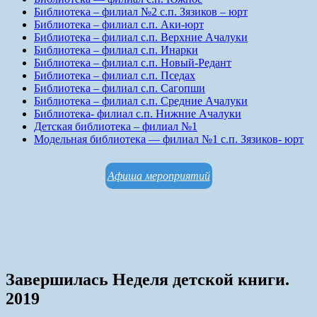
Библиотека – филиал №2 с.п. Зязиков – юрт
Библиотека – филиал с.п. Аки-юрт
Библиотека – филиал с.п. Верхние Ачалуки
Библиотека – филиал с.п. Инарки
Библиотека – филиал с.п. Новый-Редант
Библиотека – филиал с.п. Пседах
Библиотека – филиал с.п. Сагопши
Библиотека – филиал с.п. Средние Ачалуки
Библиотека- филиал с.п. Нижние Ачалуки
Детская библиотека – филиал №1
Модельная библиотека — филиал №1 с.п. Зязиков- юрт
Афиша мероприятий
Завершилась Неделя детской книги.
2019