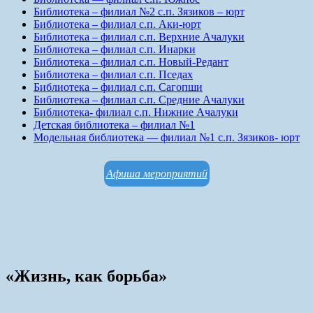
Библиотека – филиал №2 с.п. Зязиков – юрт
Библиотека – филиал с.п. Аки-юрт
Библиотека – филиал с.п. Верхние Ачалуки
Библиотека – филиал с.п. Инарки
Библиотека – филиал с.п. Новый-Редант
Библиотека – филиал с.п. Пседах
Библиотека – филиал с.п. Сагопши
Библиотека – филиал с.п. Средние Ачалуки
Библиотека- филиал с.п. Нижние Ачалуки
Детская библиотека – филиал №1
Модельная библиотека — филиал №1 с.п. Зязиков- юрт
Афиша мероприятий
«Жизнь, как борьба»