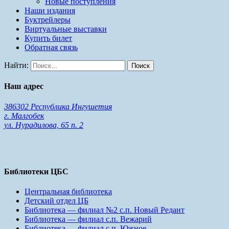
Новые поступления
Наши издания
Буктрейлеры
Виртуальные выставки
Купить билет
Обратная связь
Найти:
Наш адрес
386302 Республика Ингушетия
г. Малгобек
ул. Нурадилова, 65 п. 2
Библиотеки ЦБС
Центральная библиотека
Детский отдел ЦБ
Библиотека — филиал №2 с.п. Новый Редант
Библиотека — филиал с.п. Вежарий
Библиотека — филиал с.п. Южное