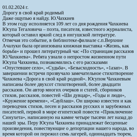
01.02.2024 г.
Дорогу в свой край родимый
Даже ощупью я найду. Ю.Чахкиев
В этом году исполняется 109 лет со дня рождения Чахкиева
Юсупа Тегаловича – поэта, писателя, известного журналиста,
который оставил яркий след в ингушской литературе.
Отмечая это событие, в библиотеке-филиале с.п.Верхние
Ачалуки была организована книжная выставка «Жизнь, как
борьба» и прошел литературный час «По страницам рассказов
Ю.Чахкиева». Ребята узнали о непростом жизненном пути
Юсупа Чахкиева, познакомились с его рассказами
«Опустевшее село», «Судьба», «Безысходность», «1азап». В
завершении встречи прозвучало замечательное стихотворение
Чахкиева «Дорога в свой край родной». Юсупом Чахкиевым
написаны более двухсот стихотворений, более двадцати
рассказов. Он автор многих очерков и статей, сборников
стихов, рассказов, повестей «Ши дувцар», «Годы и люди»,
«Кружение времени», «Сауйлаш». Он широко известен и как
переводчик стихов, песен и рассказов русских и зарубежных
писателей, первой в мире египетской повести «Приключение
Синухета», написанную на камне четыре тысячи лет назад до
нашей эры. Перу Юсупа Чахкиева принадлежат бесценные
произведения, повествующие о депортации нашего народа, во
время которой он пережил семь лагерей, одиннадцать тюрем,