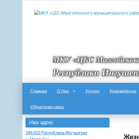
МКУ «ЦБС Малгобекско
Республики Ингуше
Главная
О Нас
Услуги
Краеведение
Обратная связь
Наш адрес
386302 Республика Ингушетия
Жизн