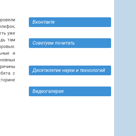
ровели
Вконтакте
лефон,
еть уже
едь там
Советуем почитать
оровью.
ьные и
сновных
причины
Десятилетие науки и технологий
ебята с
кторине
Видеогалерея