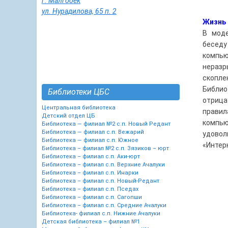
г. Малгобек
ул. Нурадилова, 65 п. 2
Жизнь 
В мод
бесед
компью
неразр
скопле
Библи
Библиотеки ЦБС
отрица
Центральная библиотека
правил
Детский отдел ЦБ
компью
Библиотека — филиал №2 с.п. Новый Редант
Библиотека — филиал с.п. Вежарий
удовол
Библиотека — филиал с.п. Южное
«Интер
Библиотека – филиал №2 с.п. Зязиков – юрт
Библиотека – филиал с.п. Аки-юрт
Библиотека – филиал с.п. Верхние Ачалуки
Библиотека – филиал с.п. Инарки
Библиотека – филиал с.п. Новый-Редант
Библиотека – филиал с.п. Пседах
Библиотека – филиал с.п. Сагопши
Библиотека – филиал с.п. Средние Ачалуки
Библиотека- филиал с.п. Нижние Ачалуки
Детская библиотека – филиал №1