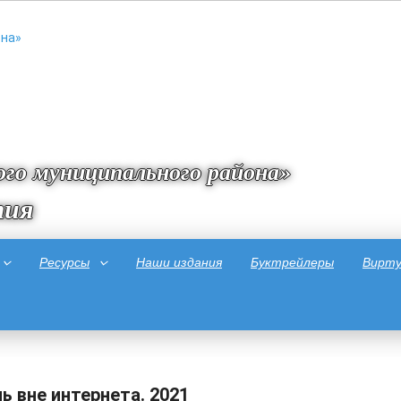
го муниципального района»
тия
Ресурсы
Наши издания
Буктрейлеры
Вирту
ь вне интернета. 2021