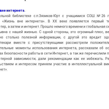
вне интернета.
ельной библиотеке с.п.Зязиков-Юрт с учащимися СОШ №26 п
у «Жизнь вне интернета». В XX веке появляется первый те
тер, а затем и интернет. Прошло немного времени и глобальная с
ывна с нашей жизнью. С одной стороны, это огромный плюс, в
но столько полезной информации, с другой это вредит зд
отекари вместе с присутствующими рассмотрели положител
тельные моменты использования интернета, рассказали об о
ах безопасности работы в сети Интернет, а так же перечислили 
терной зависимости, дали рекомендации как ее избежать. Р
ьствием и интересом приняли участие в интеллектуальной ви
нет».