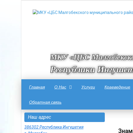
МКУ «ЦБС Малгобекско
Республики Ингуше
Главная
О Нас
Услуги
Краеведение
Обратная связь
Наш адрес
386302 Республика Ингушетия
Знам