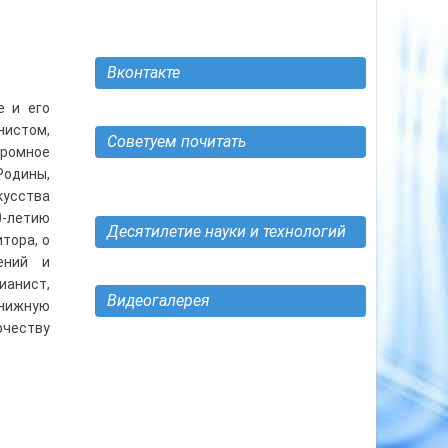
Вконтакте
е и его
нистом,
Советуем почитать
ромное
Родины,
кусства
0-летию
Десятилетие науки и технологий
тора, о
ений и
ианист,
Видеогалерея
нижную
рчеству