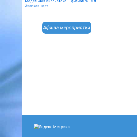
Модельная библиотека — филиал №1 с.п.
Зязиков- юрт
Афиша мероприятий