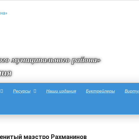
го муниципального района»
тия
Ресурсы
Наши издания
Буктрейлеры
Вирту
енитый маэстро Рахманинов