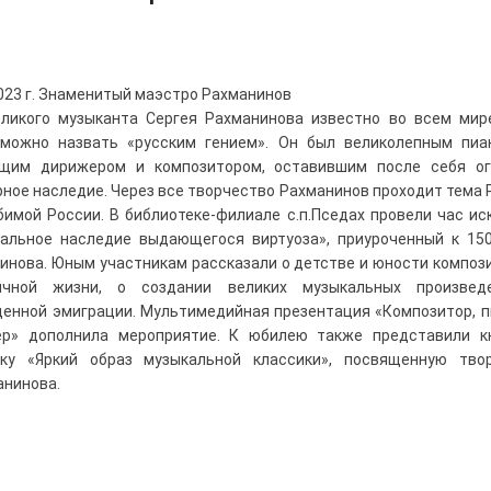
2023 г. Знаменитый маэстро Рахманинов
ликого музыканта Сергея Рахманинова известно во всем мир
можно назвать «русским гением». Он был великолепным пиа
ящим дирижером и композитором, оставившим после себя ог
рное наследие. Через все творчество Рахманинов проходит тема 
бимой России. В библиотеке-филиале с.п.Пседах провели час ис
альное наследие выдающегося виртуоза», приуроченный к 15
инова. Юным участникам рассказали о детстве и юности компози
ичной жизни, о создании великих музыкальных произвед
енной эмиграции. Мультимедийная презентация «Композитор, п
ер» дополнила мероприятие. К юбилею также представили к
ку «Яркий образ музыкальной классики», посвященную тво
анинова.