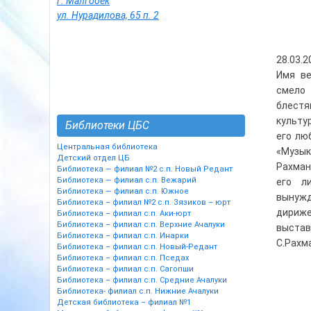
г. Малгобек
ул. Нурадилова, 65 п. 2
28.03.
Имя ве
смело 
блест
культу
Библиотеки ЦБС
его лю
Центральная библиотека
«Музык
Детский отдел ЦБ
Рахман
Библиотека — филиал №2 с.п. Новый Редант
Библиотека — филиал с.п. Вежарий
его л
Библиотека — филиал с.п. Южное
вынужд
Библиотека – филиал №2 с.п. Зязиков – юрт
дириж
Библиотека – филиал с.п. Аки-юрт
Библиотека – филиал с.п. Верхние Ачалуки
выстав
Библиотека – филиал с.п. Инарки
С.Рахм
Библиотека – филиал с.п. Новый-Редант
Библиотека – филиал с.п. Пседах
Библиотека – филиал с.п. Сагопши
Библиотека – филиал с.п. Средние Ачалуки
Библиотека- филиал с.п. Нижние Ачалуки
Детская библиотека – филиал №1