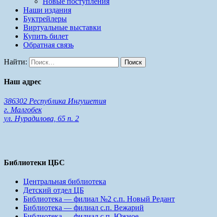
Новые поступления
Наши издания
Буктрейлеры
Виртуальные выставки
Купить билет
Обратная связь
Найти:
Наш адрес
386302 Республика Ингушетия
г. Малгобек
ул. Нурадилова, 65 п. 2
Библиотеки ЦБС
Центральная библиотека
Детский отдел ЦБ
Библиотека — филиал №2 с.п. Новый Редант
Библиотека — филиал с.п. Вежарий
Библиотека — филиал с.п. Южное