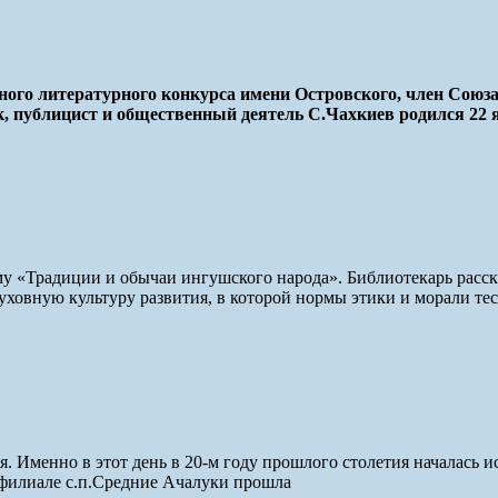
го литературного конкурса имени Островского, член Союза п
к, публицист и общественный деятель С.Чахкиев родился 22 
му «Традиции и обычаи ингушского народа». Библиотекарь расск
ховную культуру развития, в которой нормы этики и морали те
я. Именно в этот день в 20-м году прошлого столетия началась и
е-филиале с.п.Средние Ачалуки прошла