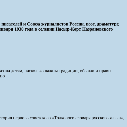
исателей и Союза журналистов России, поэт, драматург,
января 1938 года в селении Насыр-Корт Назрановского
азала детям, насколько важны традиции, обычаи и нравы
сно
стория первого советского «Толкового словаря русского языка»,