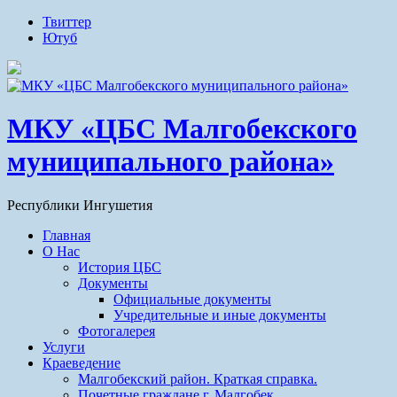
Твиттер
Ютуб
МКУ «ЦБС Малгобекского
муниципального района»
Республики Ингушетия
Главная
О Нас
История ЦБС
Документы
Официальные документы
Учредительные и иные документы
Фотогалерея
Услуги
Краеведение
Малгобекский район. Краткая справка.
Почетные граждане г. Малгобек