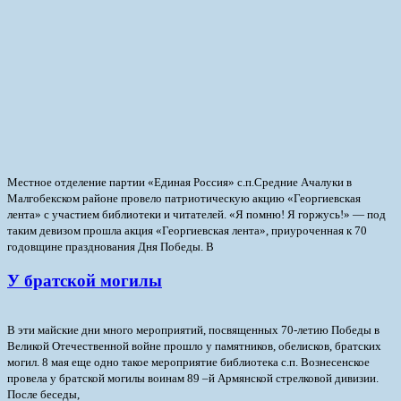
Местное отделение партии «Единая Россия» с.п.Средние Ачалуки в
Малгобекском районе провело патриотическую акцию «Георгиевская
лента» с участием библиотеки и читателей. «Я помню! Я горжусь!» — под
таким девизом прошла акция «Георгиевская лента», приуроченная к 70
годовщине празднования Дня Победы.
В
У братской могилы
В эти майские дни много мероприятий, посвященных 70-летию Победы в
Великой Отечественной войне прошло у памятников, обелисков, братских
могил.
8 мая еще одно такое мероприятие библиотека с.п. Вознесенское
провела у братской могилы воинам 89 –й Армянской стрелковой дивизии.
После беседы,