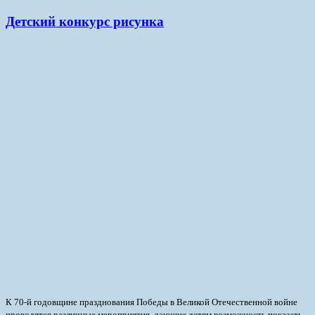
Детский конкурс рисунка
К 70-й годовщине празднования Победы в Великой Отечественной войне
проводятся различные мероприятия, дающие детям возможность показать,