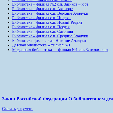
Библиотека – филиал №2 с.п. Зязиков – юрт
Библиотека – филиал с.п. Аки-юрт
Библиотека – филиал с.п. Верхние Ачалуки
Библиотека – филиал с.п. Инарки
Библиотека – филиал с.п. Новый-Редант
Библиотека – филиал с.п. Пседах
Библиотека – филиал с.п. Сагопши
Библиотека – филиал с.п. Средние Ачалуки
Библиотека- филиал с.п. Нижние Ачалуки
Детская библиотека – филиал №1
Модельная библиотека — филиал №1 с.п. Зязиков- юрт
Закон Российской Федерации О библиотечном де
Скачать документ