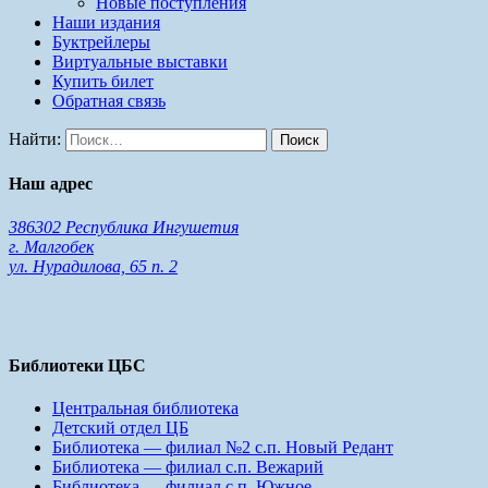
Новые поступления
Наши издания
Буктрейлеры
Виртуальные выставки
Купить билет
Обратная связь
Найти:
Наш адрес
386302 Республика Ингушетия
г. Малгобек
ул. Нурадилова, 65 п. 2
Библиотеки ЦБС
Центральная библиотека
Детский отдел ЦБ
Библиотека — филиал №2 с.п. Новый Редант
Библиотека — филиал с.п. Вежарий
Библиотека — филиал с.п. Южное